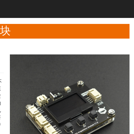
模块
不
原
进
物
也
要
传