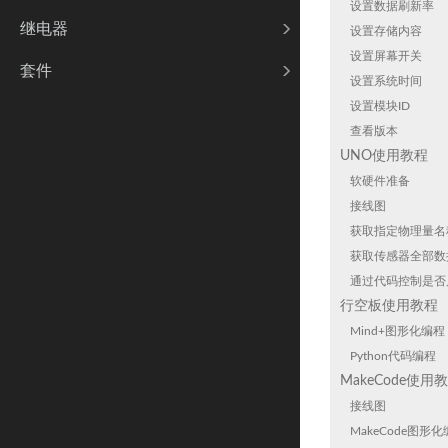
设置数据刷新率
继电器
设置存储内容
设置屏幕开关
套件
设置系统时间
设置模块ID
查看版本
UNO使用教程
软硬件准备
接线图
获取指定物理量名
获取传感器全部数
通过代码控制是否
行空板使用教程
Mind+图形化编程
Python代码编程
MakeCode使用
接线图
MakeCode图形