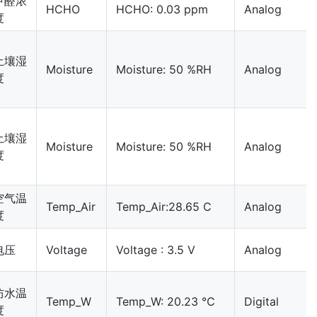
甲醛浓
HCHO
HCHO: 0.03 ppm
Analog
度
土壤湿
Moisture
Moisture: 50 %RH
Analog
度
土壤湿
Moisture
Moisture: 50 %RH
Analog
度
空气温
Temp_Air
Temp_Air:28.65 C
Analog
度
电压
Voltage
Voltage : 3.5 V
Analog
防水温
Temp_W
Temp_W: 20.23 ℃
Digital
度