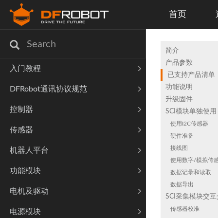
首页
简介
产品参数
入门教程
已支持产品清单
功能说明
DFRobot通讯协议规范
升级固件
控制器
SCI模块单独使用
使用I2C传感器
传感器
硬件准备
接线图
机器人平台
使用数字/模拟传
功能模块
数据记录和读取
数据导出
电机及驱动
SCI采集模块交
传感器校准
电源模块