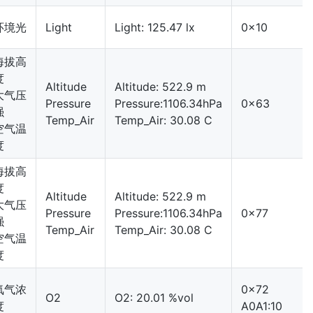
环境光
Light
Light: 125.47 lx
0x10
海拔高
度
Altitude
Altitude: 522.9 m
大气压
Pressure
Pressure:1106.34hPa
0x63
强
Temp_Air
Temp_Air: 30.08 C
空气温
度
海拔高
度
Altitude
Altitude: 522.9 m
大气压
Pressure
Pressure:1106.34hPa
0x77
强
Temp_Air
Temp_Air: 30.08 C
空气温
度
氧气浓
0x72
O2
O2: 20.01 %vol
度
A0A1:10