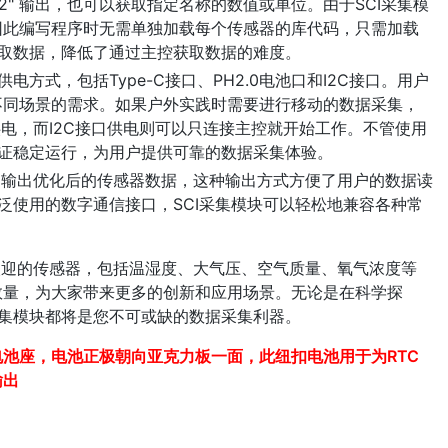
单位2" 输出，也可以获取指定名称的数值或单位。由于SCI采集模
因此编写程序时无需单独加载每个传感器的库代码，只需加载
获取数据，降低了通过主控获取数据的难度。
电方式，包括Type-C接口、PH2.0电池口和I2C接口。用户
不同场景的需求。如果户外实践时需要进行移动的数据采集，
供电，而I2C接口供电则可以只连接主控就开始工作。不管使用
保证稳定运行，为用户提供可靠的数据采集体验。
C接口输出优化后的传感器数据，这种输出方式方便了用户的数据读
广泛使用的数字通信接口，SCI采集模块可以轻松地兼容各种常
受欢迎的传感器，包括温湿度、大气压、空气质量、氧气浓度等
数量，为大家带来更多的创新和应用场景。无论是在科学探
采集模块都将是您不可或缺的数据采集利器。
池座，电池正极朝向亚克力板一面，此纽扣电池用于为RTC
输出