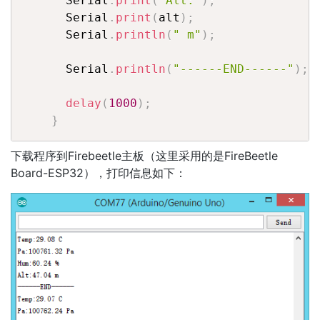
      Serial
.
print
(
"Alt:"
)
;
      Serial
.
print
(
alt
)
;
      Serial
.
println
(
" m"
)
;
      Serial
.
println
(
"------END------"
)
;
delay
(
1000
)
;
}
下载程序到Firebeetle主板（这里采用的是FireBeetle
Board-ESP32），打印信息如下：