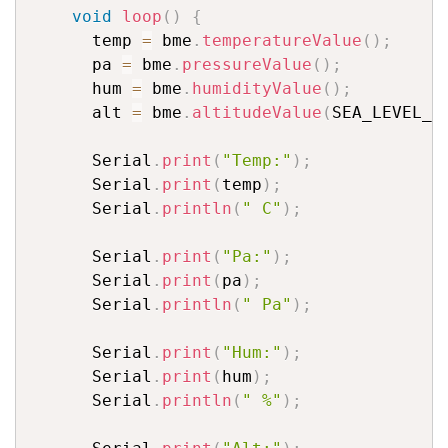
void
loop
(
)
{
      temp 
=
 bme
.
temperatureValue
(
)
;
      pa 
=
 bme
.
pressureValue
(
)
;
      hum 
=
 bme
.
humidityValue
(
)
;
      alt 
=
 bme
.
altitudeValue
(
SEA_LEVEL_P
      Serial
.
print
(
"Temp:"
)
;
      Serial
.
print
(
temp
)
;
      Serial
.
println
(
" C"
)
;
      Serial
.
print
(
"Pa:"
)
;
      Serial
.
print
(
pa
)
;
      Serial
.
println
(
" Pa"
)
;
      Serial
.
print
(
"Hum:"
)
;
      Serial
.
print
(
hum
)
;
      Serial
.
println
(
" %"
)
;