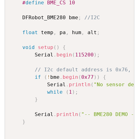
#
define
 BME_CS 10
    DFRobot_BME280 bme
;
//I2C
float
 temp
,
 pa
,
 hum
,
 alt
;
void
setup
(
)
{
        Serial
.
begin
(
115200
)
;
// I2c default address is 0x76, i
if
(
!
bme
.
begin
(
0x77
)
)
{
            Serial
.
println
(
"No sensor dev
while
(
1
)
;
}
        Serial
.
println
(
"-- BME280 DEMO --
}