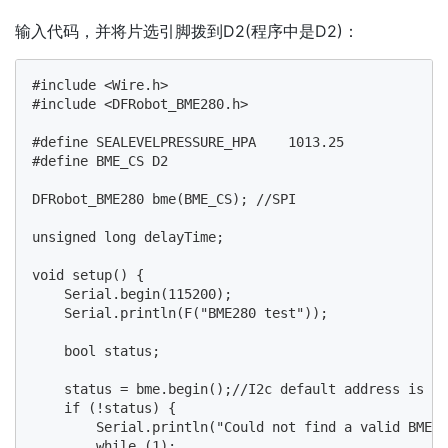
输入代码，并将片选引脚拨到D2(程序中是D2)：
#include <Wire.h>

#include <DFRobot_BME280.h>

#define SEALEVELPRESSURE_HPA    1013.25

#define BME_CS D2

DFRobot_BME280 bme(BME_CS); //SPI

unsigned long delayTime;

void setup() {

    Serial.begin(115200);

    Serial.println(F("BME280 test"));

    bool status;

    status = bme.begin();//I2c default address is 0x
    if (!status) {

        Serial.println("Could not find a valid BME28
        while (1);
