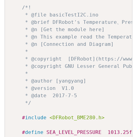
/*!

     * @file basicTestI2C.ino

     * @brief DFRobot's Temperature、Press
     * @n [Get the module here]

     * @n This example read the Temperatu
     * @n [Connection and Diagram]

     *

     * @copyright  [DFRobot](https://www.d
     * @copyright GNU Lesser General Publi
     *

     * @author [yangyang]

     * @version  V1.0

     * @date  2017-7-5

     */
#
include
<DFRobot_BME280.h>
#
define
 SEA_LEVEL_PRESSURE  1013.25f