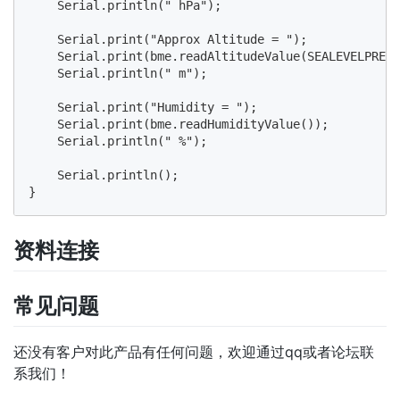
    Serial.println(" hPa");

    Serial.print("Approx Altitude = ");

    Serial.print(bme.readAltitudeValue(SEALEVELPRESS
    Serial.println(" m");

    Serial.print("Humidity = ");

    Serial.print(bme.readHumidityValue());

    Serial.println(" %");

    Serial.println();

资料连接
常见问题
还没有客户对此产品有任何问题，欢迎通过qq或者论坛联
系我们！