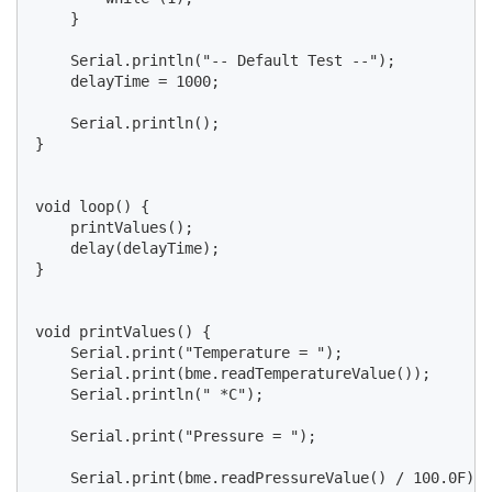
    }

    Serial.println("-- Default Test --");

    delayTime = 1000;

    Serial.println();

}

void loop() {

    printValues();

    delay(delayTime);

}

void printValues() {

    Serial.print("Temperature = ");

    Serial.print(bme.readTemperatureValue());

    Serial.println(" *C");

    Serial.print("Pressure = ");

    Serial.print(bme.readPressureValue() / 100.0F);
