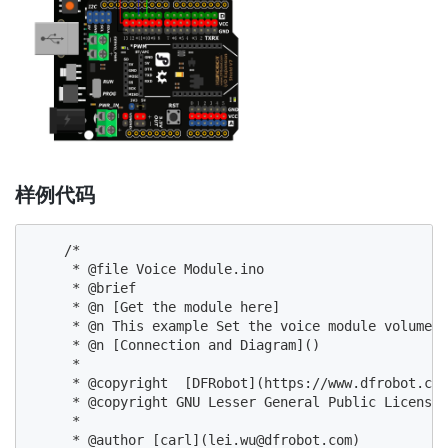
样例代码
    /*

     * @file Voice Module.ino

     * @brief

     * @n [Get the module here]

     * @n This example Set the voice module volume a
     * @n [Connection and Diagram]()

     *

     * @copyright  [DFRobot](https://www.dfrobot.com
     * @copyright GNU Lesser General Public License

     *

     * @author [carl](lei.wu@dfrobot.com)
