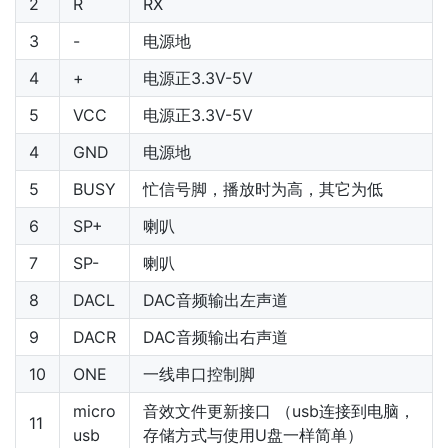
2
R
RX
3
-
电源地
4
+
电源正3.3V-5V
5
VCC
电源正3.3V-5V
4
GND
电源地
5
BUSY
忙信号脚，播放时为高，其它为低
6
SP+
喇叭
7
SP-
喇叭
8
DACL
DAC音频输出左声道
9
DACR
DAC音频输出右声道
10
ONE
一线串口控制脚
micro
音效文件更新接口 （usb连接到电脑，
11
usb
存储方式与使用U盘一样简单）