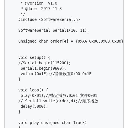
     * @version  V1.0

     * @date  2017-11-3

     */

    #include <SoftwareSerial.h>

    SoftwareSerial Serial1(10, 11);

    unsigned char order[4] = {0xAA,0x06,0x00,0xB0};

    void setup() {

    //Serial.begin(115200);

     Serial1.begin(9600);

     volume(0x1E);//音量设置0x00-0x1E

    }

    void loop() {

     play(0x01);//指定播放:0x01-文件0001

    // Serial1.write(order,4);//顺序播放

     delay(5000);

    }

    void play(unsigned char Track)

    {
