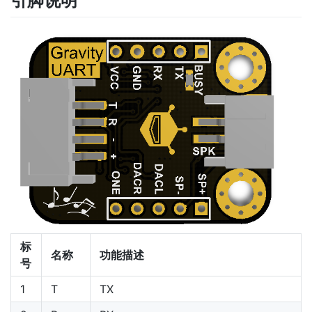
引脚说明
标
名称
功能描述
号
1
T
TX