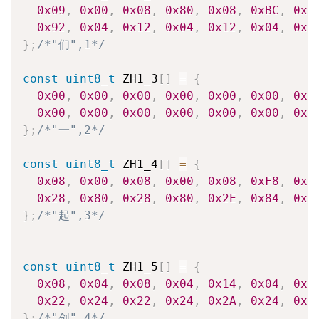
0x09
,
0x00
,
0x08
,
0x80
,
0x08
,
0xBC
,
0x1
0x92
,
0x04
,
0x12
,
0x04
,
0x12
,
0x04
,
0x1
}
;
/*"们",1*/
const
uint8_t
 ZH1_3
[
]
=
{
0x00
,
0x00
,
0x00
,
0x00
,
0x00
,
0x00
,
0x0
0x00
,
0x00
,
0x00
,
0x00
,
0x00
,
0x00
,
0x0
}
;
/*"一",2*/
const
uint8_t
 ZH1_4
[
]
=
{
0x08
,
0x00
,
0x08
,
0x00
,
0x08
,
0xF8
,
0x7
0x28
,
0x80
,
0x28
,
0x80
,
0x2E
,
0x84
,
0x2
}
;
/*"起",3*/
const
uint8_t
 ZH1_5
[
]
=
{
0x08
,
0x04
,
0x08
,
0x04
,
0x14
,
0x04
,
0x1
0x22
,
0x24
,
0x22
,
0x24
,
0x2A
,
0x24
,
0x2
}
;
/*"创",4*/