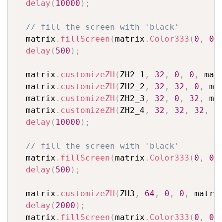
delay
(
10000
)
;
// fill the screen with 'black'
  matrix
.
fillScreen
(
matrix
.
Color333
(
0
,
0
,
delay
(
500
)
;
  matrix
.
customizeZH
(
ZH2_1
,
32
,
0
,
0
,
 mat
  matrix
.
customizeZH
(
ZH2_2
,
32
,
32
,
0
,
 ma
  matrix
.
customizeZH
(
ZH2_3
,
32
,
0
,
32
,
 ma
  matrix
.
customizeZH
(
ZH2_4
,
32
,
32
,
32
,
 m
delay
(
10000
)
;
// fill the screen with 'black'
  matrix
.
fillScreen
(
matrix
.
Color333
(
0
,
0
,
delay
(
500
)
;
  matrix
.
customizeZH
(
ZH3
,
64
,
0
,
0
,
 matri
delay
(
2000
)
;
  matrix
.
fillScreen
(
matrix
.
Color333
(
0
,
0
,