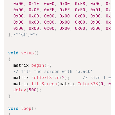
0x00
,
0x1F
,
0x00
,
0x00
,
0xF8
,
0x0C
,
0x0
0x00
,
0x0F
,
0xFF
,
0xFF
,
0xF0
,
0x01
,
0xF
0x00
,
0x00
,
0x00
,
0x00
,
0x00
,
0x00
,
0x3
0x00
,
0x00
,
0x00
,
0x00
,
0x00
,
0x00
,
0x0
0x00
,
0x00
,
0x00
,
0x00
,
0x00
,
0x00
,
0x0
}
;
/*"创",0*/
void
setup
(
)
{
  matrix
.
begin
(
)
;
// fill the screen with 'black'
  matrix
.
setTextSize
(
2
)
;
// size 1 ==
  matrix
.
fillScreen
(
matrix
.
Color333
(
0
,
0
,
delay
(
500
)
;
}
void
loop
(
)
{