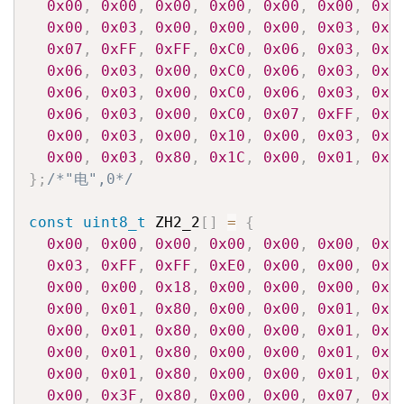
0x00
,
0x00
,
0x00
,
0x00
,
0x00
,
0x00
,
0x0
0x00
,
0x03
,
0x00
,
0x00
,
0x00
,
0x03
,
0x0
0x07
,
0xFF
,
0xFF
,
0xC0
,
0x06
,
0x03
,
0x0
0x06
,
0x03
,
0x00
,
0xC0
,
0x06
,
0x03
,
0x0
0x06
,
0x03
,
0x00
,
0xC0
,
0x06
,
0x03
,
0x0
0x06
,
0x03
,
0x00
,
0xC0
,
0x07
,
0xFF
,
0xF
0x00
,
0x03
,
0x00
,
0x10
,
0x00
,
0x03
,
0x0
0x00
,
0x03
,
0x80
,
0x1C
,
0x00
,
0x01
,
0xF
}
;
/*"电",0*/
const
uint8_t
 ZH2_2
[
]
=
{
0x00
,
0x00
,
0x00
,
0x00
,
0x00
,
0x00
,
0x0
0x03
,
0xFF
,
0xFF
,
0xE0
,
0x00
,
0x00
,
0x0
0x00
,
0x00
,
0x18
,
0x00
,
0x00
,
0x00
,
0x3
0x00
,
0x01
,
0x80
,
0x00
,
0x00
,
0x01
,
0x8
0x00
,
0x01
,
0x80
,
0x00
,
0x00
,
0x01
,
0x8
0x00
,
0x01
,
0x80
,
0x00
,
0x00
,
0x01
,
0x8
0x00
,
0x01
,
0x80
,
0x00
,
0x00
,
0x01
,
0x8
0x00
,
0x3F
,
0x80
,
0x00
,
0x00
,
0x07
,
0x0