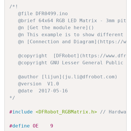
/*!

   @file DFR0499.ino

   @brief 64x64 RGB LED Matrix - 3mm pitch
   @n [Get the module here]()

   @n This example is to show different si
   @n [Connection and Diagram](https://wi
   @copyright  [DFRobot](https://www.dfrob
   @copyright GNU Lesser General Public Li
   @author [lijun](ju.li@dfrobot.com)

   @version  V1.0

   @date  2017-05-16

*/
#
include
<DFRobot_RGBMatrix.h>
// Hardwar
#
define
 OE    9