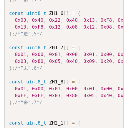
const
uint8_t
 ZH1_6
[
]
=
{
0x00
,
0x40
,
0x22
,
0x40
,
0x13
,
0xF8
,
0x1
0x13
,
0xF8
,
0x12
,
0x08
,
0x12
,
0x08
,
0x1
}
;
/*"造",5*/
const
uint8_t
 ZH1_7
[
]
=
{
0x01
,
0x00
,
0x01
,
0x00
,
0x01
,
0x00
,
0x3
0x03
,
0x80
,
0x05
,
0x40
,
0x09
,
0x20
,
0x1
}
;
/*"未",6*/
const
uint8_t
 ZH1_8
[
]
=
{
0x01
,
0x00
,
0x01
,
0x00
,
0x01
,
0x00
,
0x7
0xFF
,
0xFE
,
0x03
,
0x80
,
0x05
,
0x40
,
0x0
}
;
/*"来",7*/
const
uint8_t
 ZH2_1
[
]
=
{