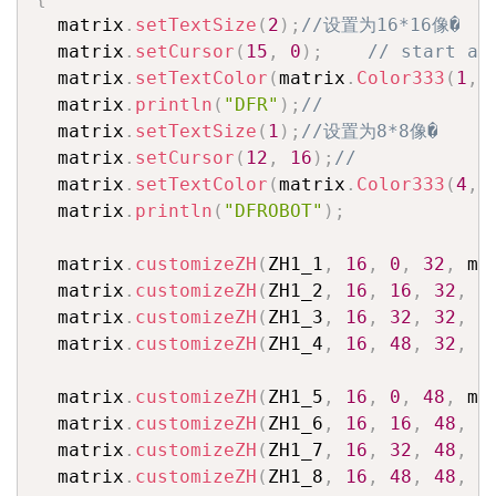
  matrix
.
setTextSize
(
2
)
;
//设置为16*16像�
  matrix
.
setCursor
(
15
,
0
)
;
// start at
  matrix
.
setTextColor
(
matrix
.
Color333
(
1
,
  matrix
.
println
(
"DFR"
)
;
//
  matrix
.
setTextSize
(
1
)
;
//设置为8*8像�
  matrix
.
setCursor
(
12
,
16
)
;
//
  matrix
.
setTextColor
(
matrix
.
Color333
(
4
,
  matrix
.
println
(
"DFROBOT"
)
;
  matrix
.
customizeZH
(
ZH1_1
,
16
,
0
,
32
,
 ma
  matrix
.
customizeZH
(
ZH1_2
,
16
,
16
,
32
,
 m
  matrix
.
customizeZH
(
ZH1_3
,
16
,
32
,
32
,
 m
  matrix
.
customizeZH
(
ZH1_4
,
16
,
48
,
32
,
 m
  matrix
.
customizeZH
(
ZH1_5
,
16
,
0
,
48
,
 ma
  matrix
.
customizeZH
(
ZH1_6
,
16
,
16
,
48
,
 m
  matrix
.
customizeZH
(
ZH1_7
,
16
,
32
,
48
,
 m
  matrix
.
customizeZH
(
ZH1_8
,
16
,
48
,
48
,
 m