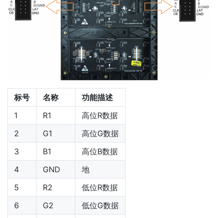
标号
名称
功能描述
1
R1
高位R数据
2
G1
高位G数据
3
B1
高位B数据
4
GND
地
5
R2
低位R数据
6
G2
低位G数据