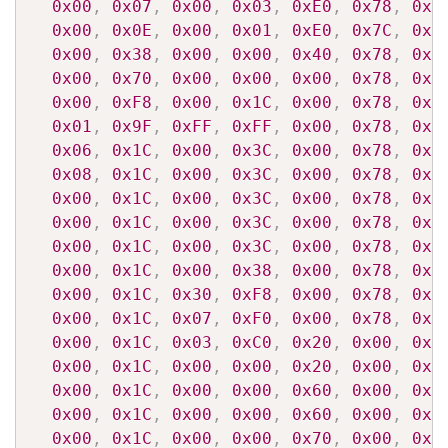
0x00
,
0x07
,
0x00
,
0x03
,
0xE0
,
0x78
,
0x0
0x00
,
0x0E
,
0x00
,
0x01
,
0xE0
,
0x7C
,
0x0
0x00
,
0x38
,
0x00
,
0x00
,
0x40
,
0x78
,
0x0
0x00
,
0x70
,
0x00
,
0x00
,
0x00
,
0x78
,
0x0
0x00
,
0xF8
,
0x00
,
0x1C
,
0x00
,
0x78
,
0x0
0x01
,
0x9F
,
0xFF
,
0xFF
,
0x00
,
0x78
,
0x0
0x06
,
0x1C
,
0x00
,
0x3C
,
0x00
,
0x78
,
0x0
0x08
,
0x1C
,
0x00
,
0x3C
,
0x00
,
0x78
,
0x0
0x00
,
0x1C
,
0x00
,
0x3C
,
0x00
,
0x78
,
0x0
0x00
,
0x1C
,
0x00
,
0x3C
,
0x00
,
0x78
,
0x0
0x00
,
0x1C
,
0x00
,
0x3C
,
0x00
,
0x78
,
0x0
0x00
,
0x1C
,
0x00
,
0x38
,
0x00
,
0x78
,
0x0
0x00
,
0x1C
,
0x30
,
0xF8
,
0x00
,
0x78
,
0x0
0x00
,
0x1C
,
0x07
,
0xF0
,
0x00
,
0x78
,
0x0
0x00
,
0x1C
,
0x03
,
0xC0
,
0x20
,
0x00
,
0x0
0x00
,
0x1C
,
0x00
,
0x00
,
0x20
,
0x00
,
0x0
0x00
,
0x1C
,
0x00
,
0x00
,
0x60
,
0x00
,
0x0
0x00
,
0x1C
,
0x00
,
0x00
,
0x60
,
0x00
,
0x0
0x00
,
0x1C
,
0x00
,
0x00
,
0x70
,
0x00
,
0x0