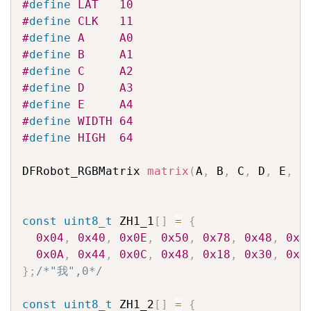
#
define
 LAT   10
#
define
 CLK   11
#
define
 A     A0
#
define
 B     A1
#
define
 C     A2
#
define
 D     A3
#
define
 E     A4
#
define
 WIDTH 64
#
define
 HIGH  64
DFRobot_RGBMatrix 
matrix
(
A
,
 B
,
 C
,
 D
,
 E
,
 C
const
uint8_t
 ZH1_1
[
]
=
{
0x04
,
0x40
,
0x0E
,
0x50
,
0x78
,
0x48
,
0x0
0x0A
,
0x44
,
0x0C
,
0x48
,
0x18
,
0x30
,
0x6
}
;
/*"我",0*/
const
uint8_t
 ZH1_2
[
]
=
{