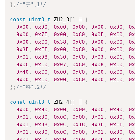
}
;
/*"子",1*/
const
uint8_t
 ZH2_3
[
]
=
{
0x00
,
0x00
,
0x00
,
0x00
,
0x00
,
0x00
,
0x0
0x00
,
0x7E
,
0x00
,
0xC0
,
0x0F
,
0xC0
,
0x0
0x00
,
0xC0
,
0x38
,
0xC0
,
0x00
,
0xC0
,
0x1
0x3F
,
0xFF
,
0x00
,
0xC0
,
0x00
,
0xC0
,
0x0
0x01
,
0xD8
,
0x30
,
0xC0
,
0x03
,
0xCC
,
0x1
0x0C
,
0xC0
,
0x07
,
0xC0
,
0x08
,
0xC0
,
0xF
0x40
,
0xC0
,
0x00
,
0xC0
,
0x00
,
0xC0
,
0x0
0x00
,
0xC0
,
0x00
,
0xC0
,
0x00
,
0xC0
,
0x0
}
;
/*"科",2*/
const
uint8_t
 ZH2_4
[
]
=
{
0x00
,
0x00
,
0x00
,
0x00
,
0x00
,
0x00
,
0x0
0x01
,
0x80
,
0x0C
,
0x00
,
0x01
,
0x80
,
0x0
0x01
,
0x98
,
0x0C
,
0x18
,
0x3F
,
0xFF
,
0xF
0x01
,
0x80
,
0x0C
,
0x00
,
0x01
,
0x80
,
0x0
0x01
,
0xC0
,
0x80
,
0x60
,
0x0F
,
0x80
,
0x8