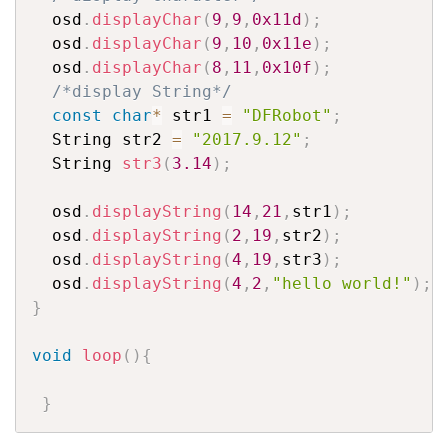
  osd
.
displayChar
(
9
,
9
,
0x11d
)
;
  osd
.
displayChar
(
9
,
10
,
0x11e
)
;
  osd
.
displayChar
(
8
,
11
,
0x10f
)
;
/*display String*/
const
char
*
 str1 
=
"DFRobot"
;
  String str2 
=
"2017.9.12"
;
  String 
str3
(
3.14
)
;
  osd
.
displayString
(
14
,
21
,
str1
)
;
  osd
.
displayString
(
2
,
19
,
str2
)
;
  osd
.
displayString
(
4
,
19
,
str3
)
;
  osd
.
displayString
(
4
,
2
,
"hello world!"
)
;
}
void
loop
(
)
{
}