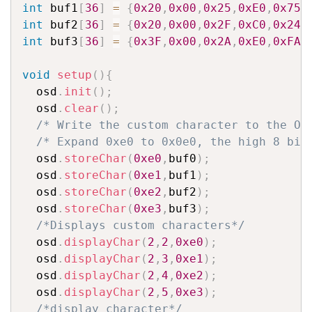
int
 buf1
[
36
]
=
{
0x20
,
0x00
,
0x25
,
0xE0
,
0x75
,
int
 buf2
[
36
]
=
{
0x20
,
0x00
,
0x2F
,
0xC0
,
0x24
,
int
 buf3
[
36
]
=
{
0x3F
,
0x00
,
0x2A
,
0xE0
,
0xFA
,
void
setup
(
)
{
  osd
.
init
(
)
;
  osd
.
clear
(
)
;
/* Write the custom character to the OS
/* Expand 0xe0 to 0x0e0, the high 8 bit
  osd
.
storeChar
(
0xe0
,
buf0
)
;
  osd
.
storeChar
(
0xe1
,
buf1
)
;
  osd
.
storeChar
(
0xe2
,
buf2
)
;
  osd
.
storeChar
(
0xe3
,
buf3
)
;
/*Displays custom characters*/
  osd
.
displayChar
(
2
,
2
,
0xe0
)
;
  osd
.
displayChar
(
2
,
3
,
0xe1
)
;
  osd
.
displayChar
(
2
,
4
,
0xe2
)
;
  osd
.
displayChar
(
2
,
5
,
0xe3
)
;
/*display character*/