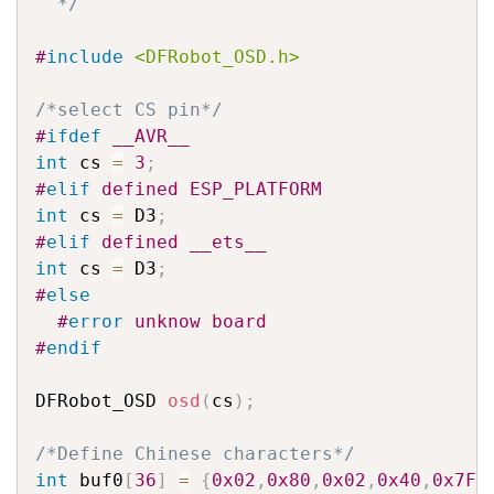
  */
#
include
<DFRobot_OSD.h>
/*select CS pin*/
#
ifdef
 __AVR__
int
 cs 
=
3
;
#
elif
 defined ESP_PLATFORM
int
 cs 
=
 D3
;
#
elif
 defined __ets__
int
 cs 
=
 D3
;
#
else
#
error
 unknow board
#
endif
DFRobot_OSD 
osd
(
cs
)
;
/*Define Chinese characters*/
int
 buf0
[
36
]
=
{
0x02
,
0x80
,
0x02
,
0x40
,
0x7F
,