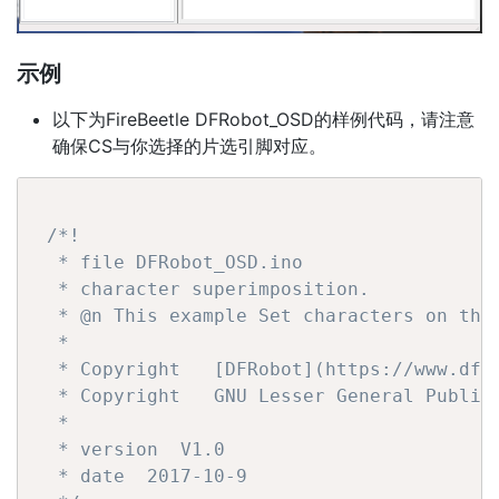
示例
以下为FireBeetle DFRobot_OSD的样例代码，请注意
确保CS与你选择的片选引脚对应。
/*!

  * file DFRobot_OSD.ino

  * character superimposition.

  * @n This example Set characters on the 
  *

  * Copyright   [DFRobot](https://www.dfro
  * Copyright   GNU Lesser General Public 
  *

  * version  V1.0

  * date  2017-10-9
