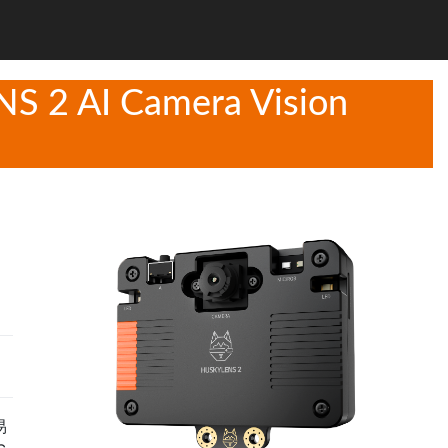
S 2 AI Camera Vision
易