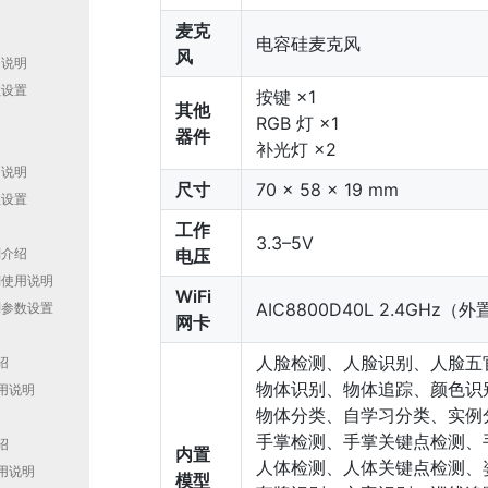
麦克
绍
电容硅麦克风
风
用说明
数设置
按键 ×1
其他
RGB 灯 ×1
器件
补光灯 ×2
绍
用说明
尺寸
70 × 58 × 19 mm
数设置
工作
3.3–5V
电压
别介绍
别使用说明
WiFi
AIC8800D40L 2.4GHz（外
别参数设置
网卡
人脸检测、人脸识别、人脸五
绍
物体识别、物体追踪、颜色识
使用说明
物体分类、自学习分类、实例
手掌检测、手掌关键点检测、
绍
内置
人体检测、人体关键点检测、
使用说明
模型