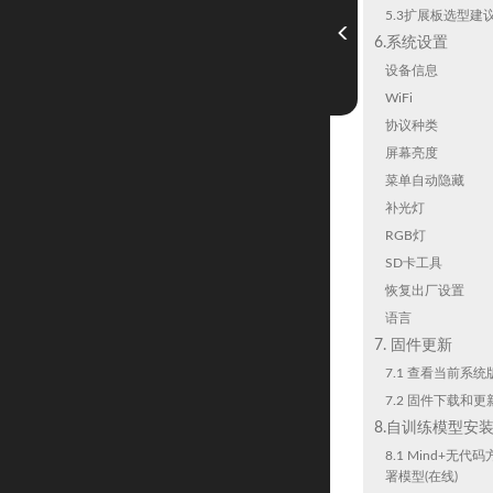
5.3扩展板选型建
6.系统设置
设备信息
WiFi
协议种类
屏幕亮度
菜单自动隐藏
补光灯
RGB灯
SD卡工具
恢复出厂设置
语言
7. 固件更新
7.1 查看当前系统
7.2 固件下载和更
8.自训练模型安
8.1 Mind+无
署模型(在线)