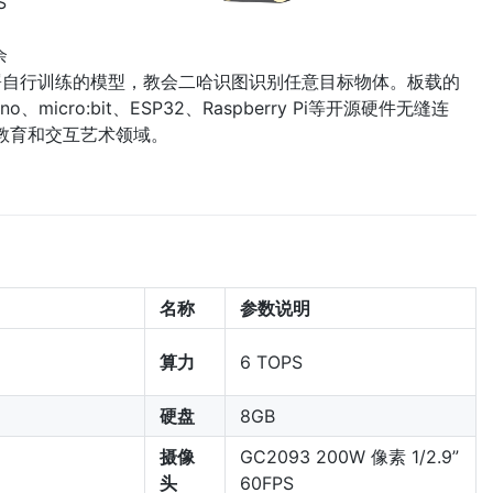
S
余
署自行训练的模型，教会二哈识图识别任意目标物体。板载的
o、micro:bit、ESP32、Raspberry Pi等开源硬件无缝连
M教育和交互艺术领域。
名称
参数说明
算力
6 TOPS
硬盘
8GB
摄像
GC2093 200W 像素 1/2.9”
头
60FPS