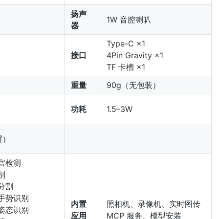
扬声
1W 音腔喇叭
器
Type-C ×1
接口
4Pin Gravity ×1
TF 卡槽 ×1
重量
90g（无包装）
功耗
1.5–3W
置）
官检测
别
分割
手势识别
内置
照相机、录像机、实时图传
姿态识别
应用
MCP 服务、模型安装