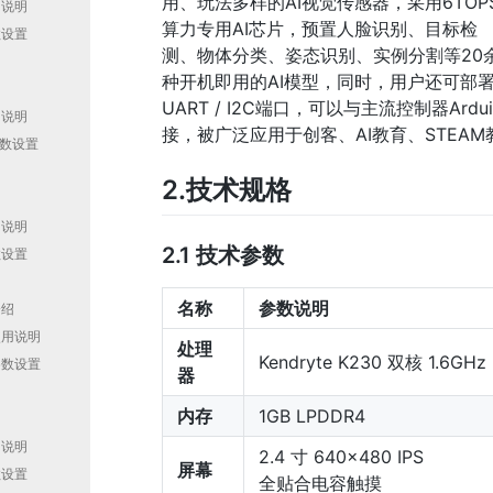
用、玩法多样的AI视觉传感器，采用6TOP
用说明
算力专用AI芯片，预置人脸识别、目标检
数设置
测、物体分类、姿态识别、实例分割等20
种开机即用的AI模型，同时，用户还可部
绍
UART / I2C端口，可以与主流控制器Arduin
用说明
接，被广泛应用于创客、AI教育、STEA
参数设置
2.技术规格
绍
用说明
2.1 技术参数
数设置
名称
参数说明
介绍
使用说明
处理
Kendryte K230 双核 1.6GHz
参数设置
器
内存
1GB LPDDR4
绍
用说明
2.4 寸 640×480 IPS
屏幕
数设置
全贴合电容触摸