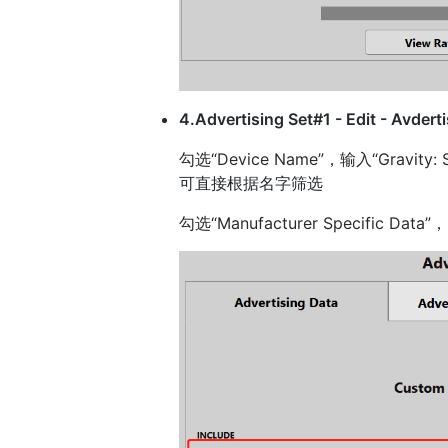
4.Advertising Set#1 - Edit - Avdert
勾选“Device Name”，输入“Gravi
可直接根据名字筛选
勾选“Manufacturer Specific Dat