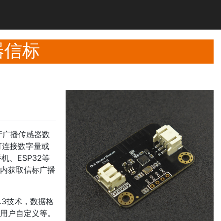
感器信标
过蓝牙广播传感器数
可连接数字量或
、ESP32等
围内获取信标广播
牙5.3技术，数据格
e、用户自定义等。