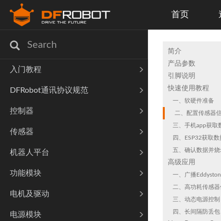
首页
简介
产品参数
入门教程
引脚说明
快速使用教程
DFRobot通讯协议规范
一、软硬件准备
控制器
二、配置传感器
三、手机app获取
传感器
四、ESP32获取数
五、确认数据并烧
机器人平台
高级应用
功能模块
一、广播Eddyston
二、高功耗传感器
电机及驱动
三、动态电源控制
四、长间隔防丢包
电源模块