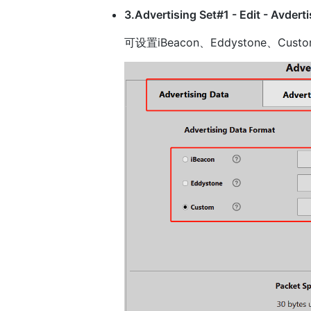
3.Advertising Set#1 - Edit - Avdert
可设置iBeacon、Eddystone、C