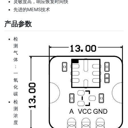
灵敏度高，响应恢复时间快
先进的MEMS技术
产品参数
检
测
气
体
：
一
氧
化
碳
检
测
浓
度