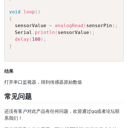
void
loop
(
)
{
  sensorValue 
=
analogRead
(
sensorPin
)
;
  Serial
.
println
(
sensorValue
)
;
delay
(
100
)
;
}
结果
打开串口监视器，得到传感器原始数值
常见问题
还没有客户对此产品有任何问题，欢迎通过qq或者论坛联
系我们！