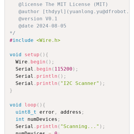
   @license The MIT License (MIT)

   @author [thdyyl](yuanlong.yu@dfrobot.co
   @version V0.1

   @date 2024-08-05

*/
#
include
<Wire.h>
void
setup
(
)
{
  Wire
.
begin
(
)
;
  Serial
.
begin
(
115200
)
;
  Serial
.
println
(
)
;
  Serial
.
println
(
"I2C Scanner"
)
;
}
void
loop
(
)
{
uint8_t
 error
,
 address
;
int
 numDevices
;
  Serial
.
println
(
"Scanning..."
)
;
  numDevices 
=
0
;