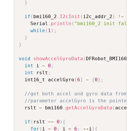
}
if
(
bmi160_2
.
I2cInit
(
i2c_addr_2
)
!=
 B
    Serial
.
println
(
"bmi160_2 init fals
while
(
1
)
;
}
}
void
showAccelGyroData
(
DFRobot_BMI160 
int
 i 
=
0
;
int
 rslt
;
  int16_t accelGyro
[
6
]
=
{
0
}
;
//get both accel and gyro data from 
//parameter accelGyro is the pointer
  rslt 
=
 bmi160
.
getAccelGyroData
(
accel
if
(
rslt 
==
0
)
{
for
(
i 
=
0
;
 i 
<
6
;
++
i
)
{