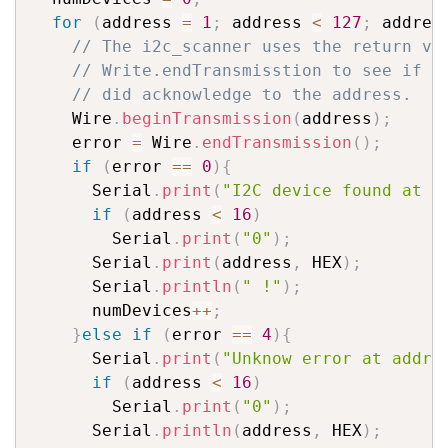
for
(
address 
=
1
;
 address 
<
127
;
 addres
// The i2c_scanner uses the return va
// Write.endTransmisstion to see if a
// did acknowledge to the address.
    Wire
.
beginTransmission
(
address
)
;
    error 
=
 Wire
.
endTransmission
(
)
;
if
(
error 
==
0
)
{
      Serial
.
print
(
"I2C device found at a
if
(
address 
<
16
)
        Serial
.
print
(
"0"
)
;
      Serial
.
print
(
address
,
 HEX
)
;
      Serial
.
println
(
" !"
)
;
      numDevices
++
;
}
else
if
(
error 
==
4
)
{
      Serial
.
print
(
"Unknow error at addre
if
(
address 
<
16
)
        Serial
.
print
(
"0"
)
;
      Serial
.
println
(
address
,
 HEX
)
;