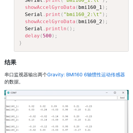
  Serial
.
print
(
"bmi160_1:\t"
)
;
showAccelGyroData
(
bmi160_1
)
;
  Serial
.
print
(
"bmi160_2:\t"
)
;
showAccelGyroData
(
bmi160_2
)
;
  Serial
.
println
(
)
;
delay
(
500
)
;
}
结果
串口监视器输出两个
Gravity: BMI160 6轴惯性运动传感器
的数据。