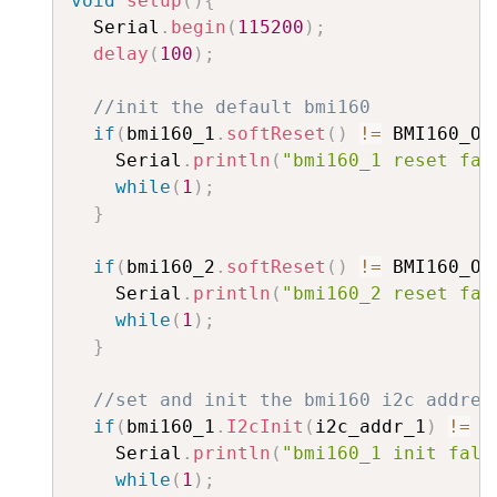
void
setup
(
)
{
  Serial
.
begin
(
115200
)
;
delay
(
100
)
;
//init the default bmi160
if
(
bmi160_1
.
softReset
(
)
!=
 BMI160_OK
    Serial
.
println
(
"bmi160_1 reset fal
while
(
1
)
;
}
if
(
bmi160_2
.
softReset
(
)
!=
 BMI160_OK
    Serial
.
println
(
"bmi160_2 reset fal
while
(
1
)
;
}
//set and init the bmi160 i2c addres
if
(
bmi160_1
.
I2cInit
(
i2c_addr_1
)
!=
 B
    Serial
.
println
(
"bmi160_1 init fals
while
(
1
)
;