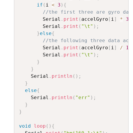
if
(
i 
<
3
)
{
//the first three are gyro dat
        Serial
.
print
(
accelGyro
[
i
]
*
3.
        Serial
.
print
(
"\t"
)
;
}
else
{
//the following three data acc
        Serial
.
print
(
accelGyro
[
i
]
/
16
        Serial
.
print
(
"\t"
)
;
}
}
    Serial
.
println
(
)
;
}
else
{
    Serial
.
println
(
"err"
)
;
}
}
void
loop
(
)
{