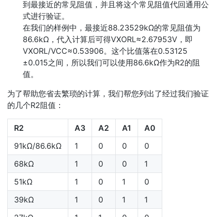
到最接近的常见阻值，并且将这个常见阻值代回通用公
式进行验证。
在我们的样例中，最接近88.23529kΩ的常见阻值为
86.6kΩ，代入计算后可得VXORL≈2.67953V，即
VXORL/VCC≈0.53906。这个比值落在0.53125
±0.015之间，所以我们可以使用86.6kΩ作为R2的阻
值。
为了帮助您省去繁琐的计算，我们帮您列出了经过我们验证
的几个R2阻值：
R2
A3
A2
A1
A0
91kΩ/86.6kΩ
1
0
0
0
68kΩ
1
0
0
1
51kΩ
1
0
1
0
39kΩ
1
0
1
1