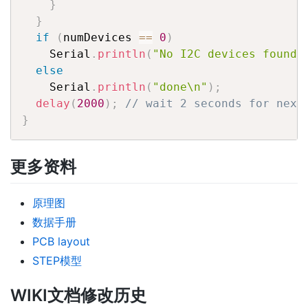
}
}
if
(
numDevices 
==
0
)
    Serial
.
println
(
"No I2C devices found\
else
    Serial
.
println
(
"done\n"
)
;
delay
(
2000
)
;
// wait 2 seconds for next
}
更多资料
原理图
数据手册
PCB layout
STEP模型
WIKI文档修改历史