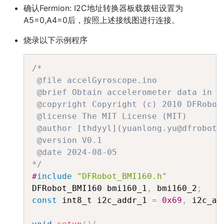
确认Fermion: I2C地址转换器板载拨钮设置为
A5=0,A4=0后，按照上述接线图进行连接。
烧录以下示例程序
/*

 @file accelGyroscope.ino

 @brief Obtain accelerometer data in bo
 @copyright Copyright (c) 2010 DFRobot
 @license The MIT License (MIT)

 @author [thdyyl](yuanlong.yu@dfrobot.c
 @version V0.1

 @date 2024-08-05

*/
#
include
"DFRobot_BMI160.h"
DFRobot_BMI160 bmi160_1
,
 bmi160_2
;
const
 int8_t i2c_addr_1 
=
0x69
,
 i2c_ad