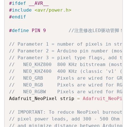
#
ifdef
 __AVR__
#
include
<avr/power.h>
#
endif
#
define
 PIN 9        
//注意修改LED驱动管脚！
// Parameter 1 = number of pixels in stri
// Parameter 2 = Arduino pin number (most
// Parameter 3 = pixel type flags, add to
//   NEO_KHZ800  800 KHz bitstream (most 
//   NEO_KHZ400  400 KHz (classic 'v1' (n
//   NEO_GRB     Pixels are wired for GRB
//   NEO_RGB     Pixels are wired for RGB
//   NEO_RGBW    Pixels are wired for RGB
Adafruit_NeoPixel strip 
=
Adafruit_NeoPix
// IMPORTANT: To reduce NeoPixel burnout 
// pixel power leads, add 300 - 500 Ohm r
// and minimize distance between Arduino 