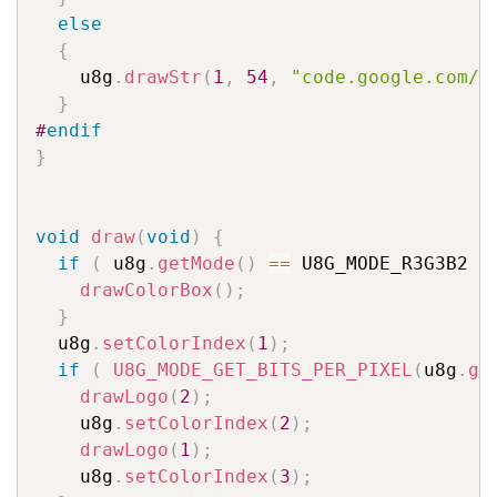
else
{
    u8g
.
drawStr
(
1
,
54
,
"code.google.com/p
}
#
endif
}
void
draw
(
void
)
{
if
(
 u8g
.
getMode
(
)
==
 U8G_MODE_R3G3B2 
)
drawColorBox
(
)
;
}
  u8g
.
setColorIndex
(
1
)
;
if
(
U8G_MODE_GET_BITS_PER_PIXEL
(
u8g
.
ge
drawLogo
(
2
)
;
    u8g
.
setColorIndex
(
2
)
;
drawLogo
(
1
)
;
    u8g
.
setColorIndex
(
3
)
;