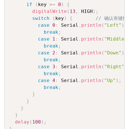
if
(
key 
>=
0
)
{
digitalWrite
(
13
,
 HIGH
)
;
switch
(
key
)
{
// 确认有键
case
0
:
 Serial
.
println
(
"Left"
)
;
break
;
case
1
:
 Serial
.
println
(
"Middle"
break
;
case
2
:
 Serial
.
println
(
"Down"
)
;
break
;
case
3
:
 Serial
.
println
(
"Right"
)
break
;
case
4
:
 Serial
.
println
(
"Up"
)
;
break
;
}
}
}
}
delay
(
100
)
;
}