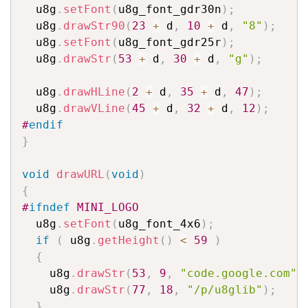
  u8g
.
setFont
(
u8g_font_gdr30n
)
;
  u8g
.
drawStr90
(
23
+
 d
,
10
+
 d
,
"8"
)
;
  u8g
.
setFont
(
u8g_font_gdr25r
)
;
  u8g
.
drawStr
(
53
+
 d
,
30
+
 d
,
"g"
)
;
  u8g
.
drawHLine
(
2
+
 d
,
35
+
 d
,
47
)
;
  u8g
.
drawVLine
(
45
+
 d
,
32
+
 d
,
12
)
;
#
endif
}
void
drawURL
(
void
)
{
#
ifndef
 MINI_LOGO
  u8g
.
setFont
(
u8g_font_4x6
)
;
if
(
 u8g
.
getHeight
(
)
<
59
)
{
    u8g
.
drawStr
(
53
,
9
,
"code.google.com"
)
    u8g
.
drawStr
(
77
,
18
,
"/p/u8glib"
)
;
}