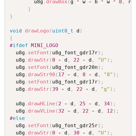
        u8g
.
drawBox
(
g 
*
 w 
+
 b 
*
 w 
*
8
,
 r 
}
}
void
drawLogo
(
uint8_t
 d
)
{
#
ifdef
 MINI_LOGO
  u8g
.
setFont
(
u8g_font_gdr17r
)
;
  u8g
.
drawStr
(
0
+
 d
,
22
+
 d
,
"U"
)
;
  u8g
.
setFont
(
u8g_font_gdr20n
)
;
  u8g
.
drawStr90
(
17
+
 d
,
8
+
 d
,
"8"
)
;
  u8g
.
setFont
(
u8g_font_gdr17r
)
;
  u8g
.
drawStr
(
39
+
 d
,
22
+
 d
,
"g"
)
;
  u8g
.
drawHLine
(
2
+
 d
,
25
+
 d
,
34
)
;
  u8g
.
drawVLine
(
32
+
 d
,
22
+
 d
,
12
)
;
#
else
  u8g
.
setFont
(
u8g_font_gdr25r
)
;
  u8g
.
drawStr
(
0
+
 d
,
30
+
 d
,
"U"
)
;