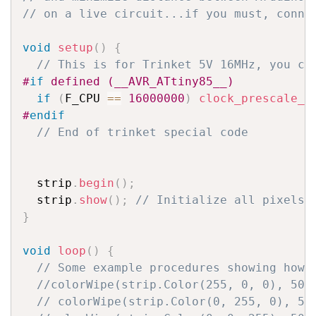
// on a live circuit...if you must, conne
void
setup
(
)
{
// This is for Trinket 5V 16MHz, you ca
#
if
 defined (__AVR_ATtiny85__)
if
(
F_CPU 
==
16000000
)
clock_prescale_s
#
endif
// End of trinket special code
  strip
.
begin
(
)
;
  strip
.
show
(
)
;
// Initialize all pixels 
}
void
loop
(
)
{
// Some example procedures showing how 
//colorWipe(strip.Color(255, 0, 0), 50)
// colorWipe(strip.Color(0, 255, 0), 50