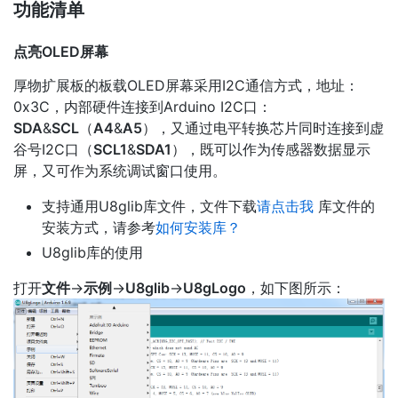
功能清单
点亮OLED屏幕
厚物扩展板的板载OLED屏幕采用I2C通信方式，地址：
0x3C，内部硬件连接到Arduino I2C口：
SDA
&
SCL
（
A4
&
A5
），又通过电平转换芯片同时连接到虚
谷号I2C口（
SCL1
&
SDA1
），既可以作为传感器数据显示
屏，又可作为系统调试窗口使用。
支持通用U8glib库文件，文件下载
请点击我
库文件的
安装方式，请参考
如何安装库？
U8glib库的使用
打开
文件
->
示例
->
U8glib
->
U8gLogo
，如下图所示：