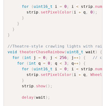
for
(
uint16_t
 i 
=
0
;
 i 
<
 strip
.
numP
        strip
.
setPixelColor
(
i 
+
 q
,
0
)
;
}
}
}
}
//Theatre-style crawling lights with rain
void
theaterChaseRainbow
(
uint8_t
 wait
)
{
for
(
int
 j 
=
0
;
 j 
<
256
;
 j
++
)
{
// cy
for
(
int
 q 
=
0
;
 q 
<
3
;
 q
++
)
{
for
(
uint16_t
 i 
=
0
;
 i 
<
 strip
.
numP
        strip
.
setPixelColor
(
i 
+
 q
,
Wheel
(
}
      strip
.
show
(
)
;
delay
(
wait
)
;