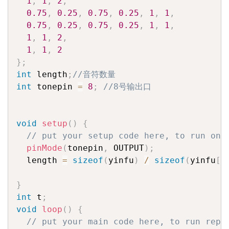
1
,
1
,
2
,
0.75
,
0.25
,
0.75
,
0.25
,
1
,
1
,
0.75
,
0.25
,
0.75
,
0.25
,
1
,
1
,
1
,
1
,
2
,
1
,
1
,
2
}
;
int
 length
;
//音符数量
int
 tonepin 
=
8
;
//8号输出口
void
setup
(
)
{
// put your setup code here, to run onc
pinMode
(
tonepin
,
 OUTPUT
)
;
  length 
=
sizeof
(
yinfu
)
/
sizeof
(
yinfu
[
0
}
int
 t
;
void
loop
(
)
{
// put your main code here, to run repe