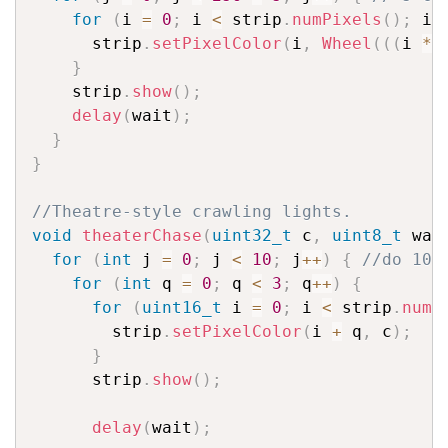
for
(
i 
=
0
;
 i 
<
 strip
.
numPixels
(
)
;
 i
+
      strip
.
setPixelColor
(
i
,
Wheel
(
(
(
i 
*
}
    strip
.
show
(
)
;
delay
(
wait
)
;
}
}
//Theatre-style crawling lights.
void
theaterChase
(
uint32_t
 c
,
uint8_t
 wai
for
(
int
 j 
=
0
;
 j 
<
10
;
 j
++
)
{
//do 10 
for
(
int
 q 
=
0
;
 q 
<
3
;
 q
++
)
{
for
(
uint16_t
 i 
=
0
;
 i 
<
 strip
.
numP
        strip
.
setPixelColor
(
i 
+
 q
,
 c
)
;
/
}
      strip
.
show
(
)
;
delay
(
wait
)
;