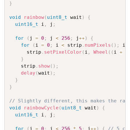
}
void
rainbow
(
uint8_t
 wait
)
{
uint16_t
 i
,
 j
;
for
(
j 
=
0
;
 j 
<
256
;
 j
++
)
{
for
(
i 
=
0
;
 i 
<
 strip
.
numPixels
(
)
;
 i
+
      strip
.
setPixelColor
(
i
,
Wheel
(
(
i 
+
 j
}
    strip
.
show
(
)
;
delay
(
wait
)
;
}
}
// Slightly different, this makes the rai
void
rainbowCycle
(
uint8_t
 wait
)
{
uint16_t
 i
,
 j
;
for
(
j 
=
0
;
 j 
<
256
*
5
;
 j
++
)
{
// 5 cy