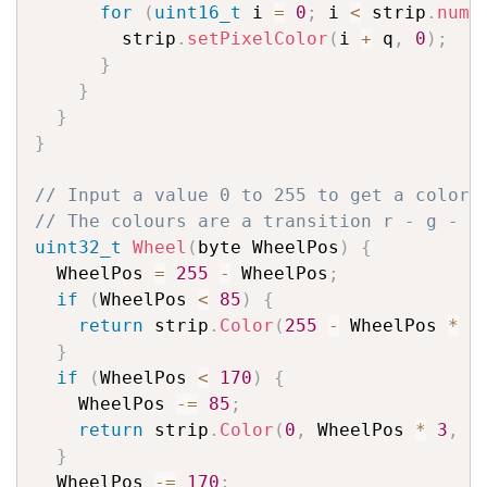
for
(
uint16_t
 i 
=
0
;
 i 
<
 strip
.
numP
        strip
.
setPixelColor
(
i 
+
 q
,
0
)
;
}
}
}
}
// Input a value 0 to 255 to get a color 
// The colours are a transition r - g - b
uint32_t
Wheel
(
byte WheelPos
)
{
  WheelPos 
=
255
-
 WheelPos
;
if
(
WheelPos 
<
85
)
{
return
 strip
.
Color
(
255
-
 WheelPos 
*
3
}
if
(
WheelPos 
<
170
)
{
    WheelPos 
-=
85
;
return
 strip
.
Color
(
0
,
 WheelPos 
*
3
,
2
}
  WheelPos 
-=
170
;