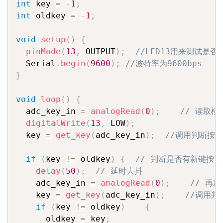
int
 key 
=
-
1
;
int
 oldkey 
=
-
1
;
void
setup
(
)
{
pinMode
(
13
,
 OUTPUT
)
;
//LED13用来测试是
  Serial
.
begin
(
9600
)
;
//波特率为9600bps
}
void
loop
(
)
{
  adc_key_in 
=
analogRead
(
0
)
;
// 读取模
digitalWrite
(
13
,
 LOW
)
;
  key 
=
get_key
(
adc_key_in
)
;
//调用判断按
if
(
key 
!=
 oldkey
)
{
// 判断是否有新键按下
delay
(
50
)
;
// 延时去抖
    adc_key_in 
=
analogRead
(
0
)
;
// 再
    key 
=
get_key
(
adc_key_in
)
;
//调用判
if
(
key 
!=
 oldkey
)
{
      oldkey 
=
 key
;