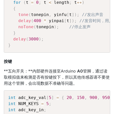
for
(
t 
=
0
;
 t 
<
 length
;
 t
++
)
{
tone
(
tonepin
,
 yinfu
[
t
]
)
;
//发出声音
delay
(
400
*
 yinpai
[
t
]
)
;
//发音时间，用户
noTone
(
tonepin
)
;
//停止发声
}
delay
(
3000
)
;
}
按键
**五向开关：**内部硬件连接至Arduino
A0
管脚，通过读
取模拟值来检测是否有按键按下，所以其他传感器请不要使
用这个管脚，会出现数据不准确等问题。
int
 adc_key_val
[
5
]
=
{
20
,
150
,
900
,
950
,
int
 NUM_KEYS 
=
5
;
int
 adc_key_in
;