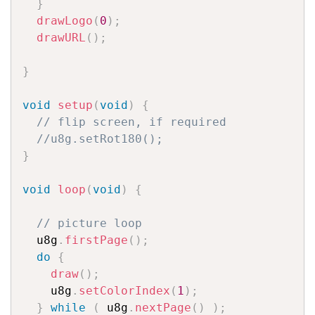
}
drawLogo
(
0
)
;
drawURL
(
)
;
}
void
setup
(
void
)
{
// flip screen, if required
//u8g.setRot180();
}
void
loop
(
void
)
{
// picture loop
  u8g
.
firstPage
(
)
;
do
{
draw
(
)
;
    u8g
.
setColorIndex
(
1
)
;
}
while
(
 u8g
.
nextPage
(
)
)
;