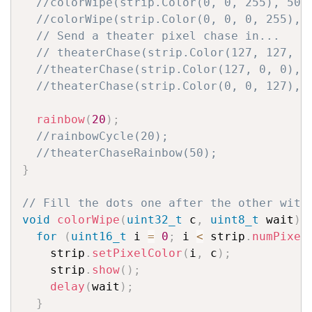
//colorWipe(strip.Color(0, 0, 255), 50)
//colorWipe(strip.Color(0, 0, 0, 255), 
// Send a theater pixel chase in...
// theaterChase(strip.Color(127, 127, 1
//theaterChase(strip.Color(127, 0, 0), 
//theaterChase(strip.Color(0, 0, 127), 
rainbow
(
20
)
;
//rainbowCycle(20);
//theaterChaseRainbow(50);
}
// Fill the dots one after the other with
void
colorWipe
(
uint32_t
 c
,
uint8_t
 wait
)
for
(
uint16_t
 i 
=
0
;
 i 
<
 strip
.
numPixel
    strip
.
setPixelColor
(
i
,
 c
)
;
    strip
.
show
(
)
;
delay
(
wait
)
;
}