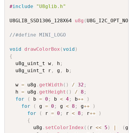
#
include
"U8glib.h"
U8GLIB_SSD1306_128X64 
u8g
(
U8G_I2C_OPT_NON
//#define MINI_LOGO
void
drawColorBox
(
void
)
{
  u8g_uint_t w
,
 h
;
  u8g_uint_t r
,
 g
,
 b
;
  w 
=
 u8g
.
getWidth
(
)
/
32
;
  h 
=
 u8g
.
getHeight
(
)
/
8
;
for
(
 b 
=
0
;
 b 
<
4
;
 b
++
)
for
(
 g 
=
0
;
 g 
<
8
;
 g
++
)
for
(
 r 
=
0
;
 r 
<
8
;
 r
++
)
{
        u8g
.
setColorIndex
(
(
r 
<<
5
)
|
(
g 