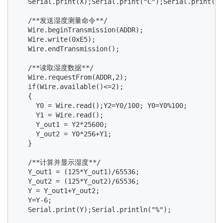
   Serial.print(X);Serial.print("C");Serial.print("\
   /**发送湿度测量命令**/

   Wire.beginTransmission(ADDR);

   Wire.write(0xE5);

   Wire.endTransmission();

   /**读取湿度数据**/

   Wire.requestFrom(ADDR,2);

   if(Wire.available()<=2);

   {

     Y0 = Wire.read();Y2=Y0/100; Y0=Y0%100;

     Y1 = Wire.read();

     Y_out1 = Y2*25600;

     Y_out2 = Y0*256+Y1;

   }

   /**计算并显示湿度**/

   Y_out1 = (125*Y_out1)/65536;

   Y_out2 = (125*Y_out2)/65536;

   Y = Y_out1+Y_out2;

   Y=Y-6;

   Serial.print(Y);Serial.println("%");
