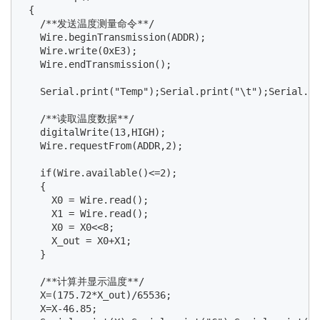
 {

   /**发送温度测量命令**/

   Wire.beginTransmission(ADDR);

   Wire.write(0xE3);                            
   Wire.endTransmission();

   Serial.print("Temp");Serial.print("\t");Serial.pr
   /**读取温度数据**/

   digitalWrite(13,HIGH);                        
   Wire.requestFrom(ADDR,2);                      
   if(Wire.available()<=2);

   {

     X0 = Wire.read();

     X1 = Wire.read();

     X0 = X0<<8;

     X_out = X0+X1;

   }

   /**计算并显示温度**/

   X=(175.72*X_out)/65536;

   X=X-46.85;
