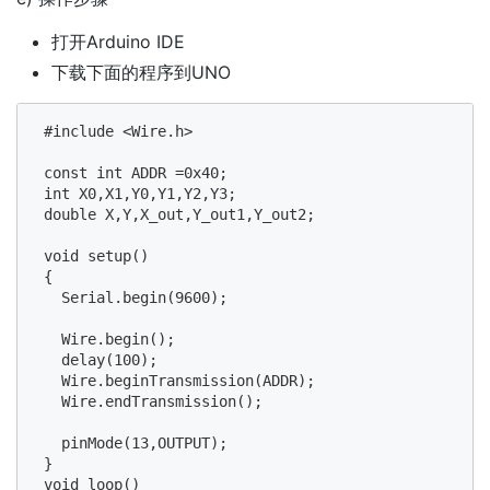
打开Arduino IDE
下载下面的程序到UNO
 #include <Wire.h>

 const int ADDR =0x40;

 int X0,X1,Y0,Y1,Y2,Y3;

 double X,Y,X_out,Y_out1,Y_out2;

 void setup()

 {

   Serial.begin(9600);

   Wire.begin();

   delay(100);

   Wire.beginTransmission(ADDR);

   Wire.endTransmission();

   pinMode(13,OUTPUT);

 }

 void loop()
