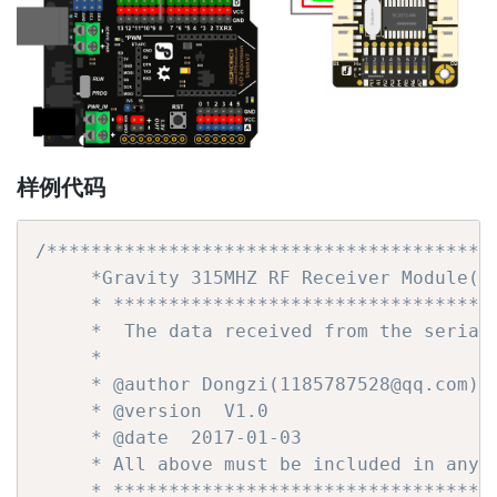
样例代码
/*****************************************
     *Gravity 315MHZ RF Receiver Module(V1
     * ***********************************
     *  The data received from the serial 
     *

     * @author Dongzi(1185787528@qq.com)

     * @version  V1.0

     * @date  2017-01-03

     * All above must be included in any r
     * **********************************