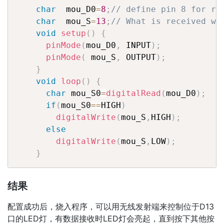
char
  mou_D0
=
8
;
// define pin 8 for re
char
  mou_S
=
13
;
// What is received wi
void
setup
(
)
{
pinMode
(
mou_D0
,
 INPUT
)
;
pinMode
(
 mou_S
,
 OUTPUT
)
;
}
void
loop
(
)
{
char
 mou_S0
=
digitalRead
(
mou_D0
)
;
if
(
mou_S0
==
HIGH
)
digitalWrite
(
mou_S
,
HIGH
)
;
else
digitalWrite
(
mou_S
,
LOW
)
;
}
结果
配置成功后，烧入程序，可以用无线发射端来控制位于D13
口的LED灯，有数据接收时LED灯会亮起，直到按下其他按