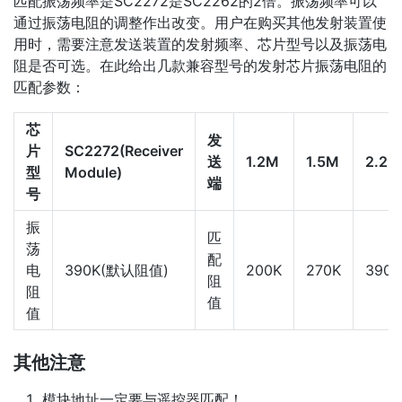
匹配振荡频率是SC2272是SC2262的2倍。振荡频率可以
通过振荡电阻的调整作出改变。用户在购买其他发射装置使
用时，需要注意发送装置的发射频率、芯片型号以及振荡电
阻是否可选。在此给出几款兼容型号的发射芯片振荡电阻的
匹配参数：
芯
发
片
SC2272(Receiver
送
1.2M
1.5M
2.2M
型
Module)
端
号
振
匹
荡
配
电
390K(默认阻值)
200K
270K
390K
阻
阻
值
值
其他注意
模块地址一定要与遥控器匹配！