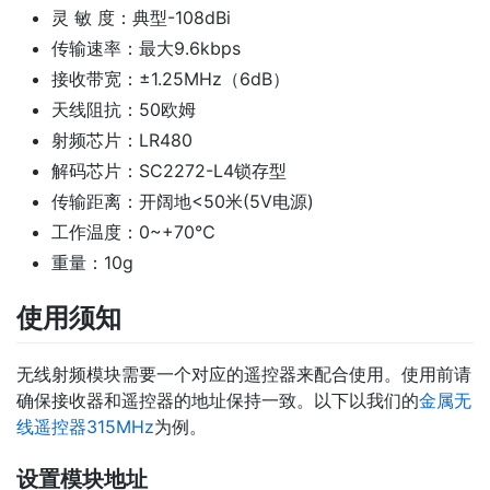
灵 敏 度：典型-108dBi
传输速率：最大9.6kbps
接收带宽：±1.25MHz（6dB）
天线阻抗：50欧姆
射频芯片：LR480
解码芯片：SC2272-L4锁存型
传输距离：开阔地<50米(5V电源)
工作温度：0~+70℃
重量：10g
使用须知
无线射频模块需要一个对应的遥控器来配合使用。使用前请
确保接收器和遥控器的地址保持一致。以下以我们的
金属无
线遥控器315MHz
为例。
设置模块地址