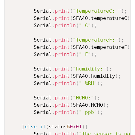
		Serial
.
print
(
"TemperatureC: "
)
;
		Serial
.
print
(
SFA40
.
temperatureC
)
;
		Serial
.
println
(
" C"
)
;
		Serial
.
print
(
"TemperatureF:"
)
;
		Serial
.
print
(
SFA40
.
temperatureF
)
;
		Serial
.
println
(
" F"
)
;
		Serial
.
print
(
"humidity:"
)
;
		Serial
.
print
(
SFA40
.
humidity
)
;
		Serial
.
println
(
" %RH"
)
;
		Serial
.
print
(
"HCHO:"
)
;
		Serial
.
print
(
SFA40
.
HCHO
)
;
		Serial
.
println
(
" ppb"
)
;
}
else
if
(
status
&
0x01
)
{
		Serial
.
println
(
"The sensor is not