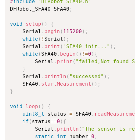
#
include
"DFRobot_SFA40.h"
DFRobot_SFA40 SFA40
;
void
setup
(
)
{
	Serial
.
begin
(
115200
)
;
while
(
!
Serial
)
;
	Serial
.
print
(
"SFA40 init..."
)
;
while
(
SFA40
.
begin
(
)
!=
0
)
{
		Serial
.
print
(
"failed,Not found SF
}
	Serial
.
println
(
"successed"
)
;
	SFA40
.
startMeasurement
(
)
;
}
void
loop
(
)
{
uint8_t
 status 
=
 SFA40
.
readMeasuremen
if
(
status
==
0
)
{
		Serial
.
println
(
"The sensor is rea
static
int
 number
=
0
;