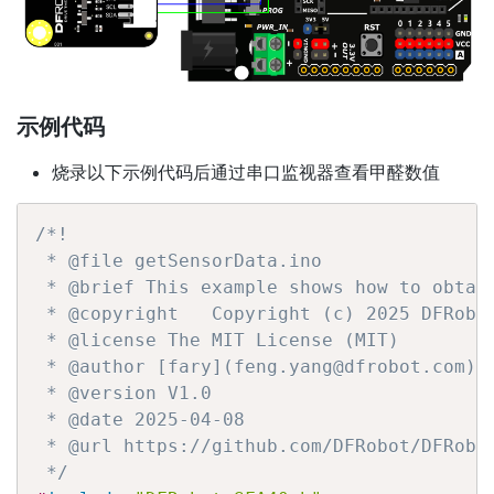
示例代码
烧录以下示例代码后通过串口监视器查看甲醛数值
/*!

 * @file getSensorData.ino

 * @brief This example shows how to obtai
 * @copyright	Copyright (c) 2025 DFRobot Co.Ltd (http://www.dfrobot.com)

 * @license The MIT License (MIT)

 * @author [fary](feng.yang@dfrobot.com)

 * @version V1.0

 * @date 2025-04-08

 * @url https://github.com/DFRobot/DFRobot
 */