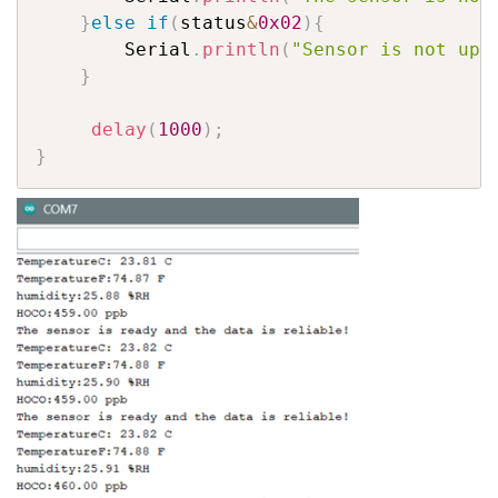
}
else
if
(
status
&
0x02
)
{
		Serial
.
println
(
"Sensor is not up 
}
delay
(
1000
)
;
}