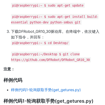
pi@raspberrypi:~ $ sudo apt-get update
pi@raspberrypi:~ $ sudo apt-get install build-
essential python-dev python-smbus git
下载DFRobot_GR10_30驱动库。在终端中，依次键入
如下指令，并回车：
pi@raspberrypi:~ $ cd Desktop/
pi@raspberrypi:~/Desktop $ git clone
https://github.com/DFRobot/DFRobot_GR10_30
注意：
样例代码
样例代码1-轮询获取手势(get_getures.py)
样例代码1-轮询获取手势(get_getures.py)