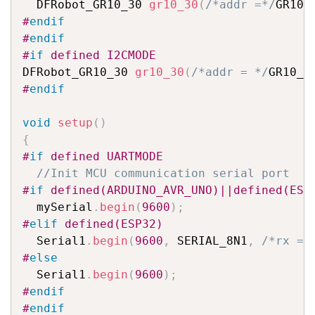
  DFRobot_GR10_30 
gr10_30
(
/*addr =*/
GR10_
#
endif
#
endif
#
if
 defined I2CMODE
DFRobot_GR10_30 
gr10_30
(
/*addr = */
GR10_3
#
endif
void
setup
(
)
{
#
if
 defined UARTMODE
//Init MCU communication serial port
#
if
 defined(ARDUINO_AVR_UNO)||defined(ESP
  mySerial
.
begin
(
9600
)
;
#
elif
 defined(ESP32)
  Serial1
.
begin
(
9600
,
 SERIAL_8N1
,
/*rx =*
#
else
  Serial1
.
begin
(
9600
)
;
#
endif
#
endif