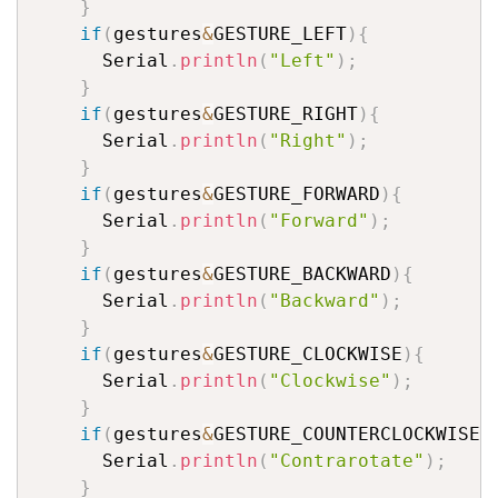
}
if
(
gestures
&
GESTURE_LEFT
)
{
      Serial
.
println
(
"Left"
)
;
}
if
(
gestures
&
GESTURE_RIGHT
)
{
      Serial
.
println
(
"Right"
)
;
}
if
(
gestures
&
GESTURE_FORWARD
)
{
      Serial
.
println
(
"Forward"
)
;
}
if
(
gestures
&
GESTURE_BACKWARD
)
{
      Serial
.
println
(
"Backward"
)
;
}
if
(
gestures
&
GESTURE_CLOCKWISE
)
{
      Serial
.
println
(
"Clockwise"
)
;
}
if
(
gestures
&
GESTURE_COUNTERCLOCKWISE
)
      Serial
.
println
(
"Contrarotate"
)
;
}