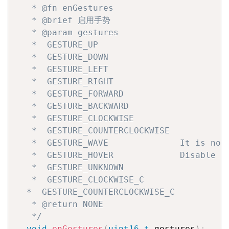
   * @fn enGestures

   * @brief 启用手势

   * @param gestures

   *  GESTURE_UP

   *  GESTURE_DOWN

   *  GESTURE_LEFT

   *  GESTURE_RIGHT

   *  GESTURE_FORWARD

   *  GESTURE_BACKWARD

   *  GESTURE_CLOCKWISE

   *  GESTURE_COUNTERCLOCKWISE

   *  GESTURE_WAVE              It is not
   *  GESTURE_HOVER             Disable ot
   *  GESTURE_UNKNOWN

   *  GESTURE_CLOCKWISE_C

  *  GESTURE_COUNTERCLOCKWISE_C

   * @return NONE

   */
void
enGestures
(
uint16_t
 gestures
)
;