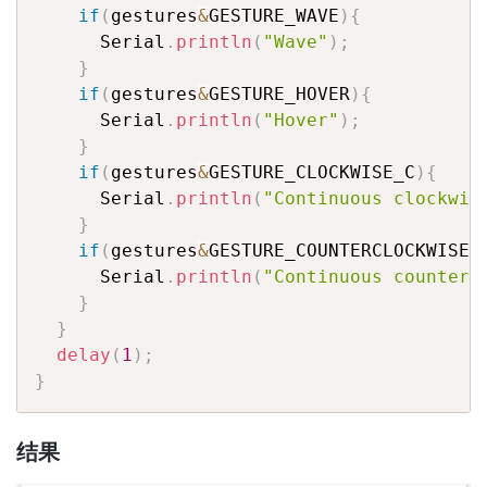
if
(
gestures
&
GESTURE_WAVE
)
{
      Serial
.
println
(
"Wave"
)
;
}
if
(
gestures
&
GESTURE_HOVER
)
{
      Serial
.
println
(
"Hover"
)
;
}
if
(
gestures
&
GESTURE_CLOCKWISE_C
)
{
      Serial
.
println
(
"Continuous clockwis
}
if
(
gestures
&
GESTURE_COUNTERCLOCKWISE_
      Serial
.
println
(
"Continuous counterc
}
}
delay
(
1
)
;
}
结果