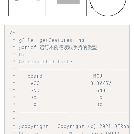
/*!

 * @file  getGestures.ino

 * @brief 运行本例程读取手势的类型

 * @n

 * @n connected table

 * --------------------------------------
 *    board   |             MCU          
 *     VCC    |            3.3V/5V       
 *     GND    |              GND         
 *     RX     |              TX          
 *     TX     |              RX          
 * --------------------------------------
 * 

 * @copyright   Copyright (c) 2021 DFRobot
 * @license     The MIT License (MIT)
