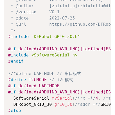
 * @author      [zhixinliu](zhixinliu@dfro
 * @version     V0.1

 * @date        2022-07-25

 * @url         https://github.com/DFRobor
 */
#
include
"DFRobot_GR10_30.h"
#
if
 defined(ARDUINO_AVR_UNO)||defined(ESP
#
include
<SoftwareSerial.h>
#
endif
//#define UARTMODE // 串口模式
#
define
 I2CMODE 
// i2c模式
#
if
 defined UARTMODE
#
if
 defined(ARDUINO_AVR_UNO)||defined(ESP
  SoftwareSerial 
mySerial
(
/*rx =*/
4
,
/*tx
  DFRobot_GR10_30 
gr10_30
(
/*addr =*/
GR10_
#
else