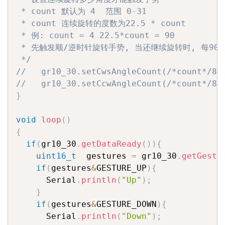
 * count 默认为 4  范围 0-31

 * count 连续旋转的度数为22.5 * count

 * 例: count = 4 22.5*count = 90

 * 先触发顺/逆时针旋转手势, 当还继续旋转时, 每90
 */
//   gr10_30.setCwsAngleCount(/*count*/8)
//   gr10_30.setCcwAngleCount(/*count*/8)
}
void
loop
(
)
{
if
(
gr10_30
.
getDataReady
(
)
)
{
uint16_t
  gestures 
=
 gr10_30
.
getGestu
if
(
gestures
&
GESTURE_UP
)
{
      Serial
.
println
(
"Up"
)
;
}
if
(
gestures
&
GESTURE_DOWN
)
{
      Serial
.
println
(
"Down"
)
;