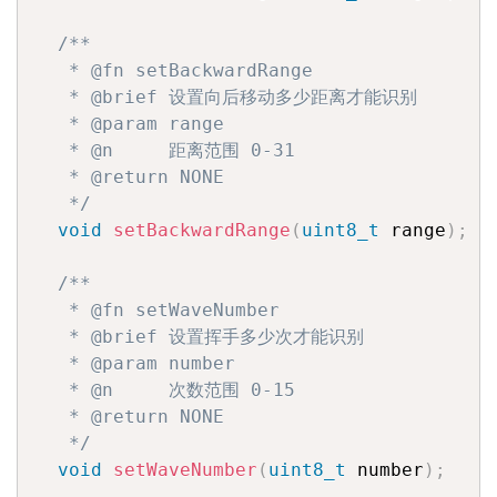
/**

   * @fn setBackwardRange

   * @brief 设置向后移动多少距离才能识别

   * @param range

   * @n     距离范围 0-31

   * @return NONE

   */
void
setBackwardRange
(
uint8_t
 range
)
;
/**

   * @fn setWaveNumber

   * @brief 设置挥手多少次才能识别

   * @param number

   * @n     次数范围 0-15

   * @return NONE

   */
void
setWaveNumber
(
uint8_t
 number
)
;