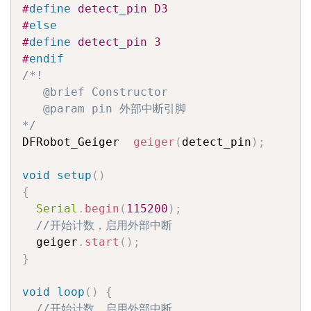
#
define
 detect_pin D3
#
else
#
define
 detect_pin 3
#
endif
/*!

   @brief Constructor

   @param pin 外部中断引脚

*/
DFRobot_Geiger  
geiger
(
detect_pin
)
;
void
setup
(
)
{
Serial
.
begin
(
115200
)
;
//开始计数，启用外部中断
  geiger
.
start
(
)
;
}
void
loop
(
)
{
//开始计数，启用外部中断