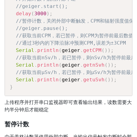
//geiger.start();
delay
(
3000
)
;
//暂停计数，关闭外部中断触发，CPM和辐射强度值保
//geiger.pause();
//获取当前CPM，若已暂停，则CPM为暂停前最后数值
//通过3秒内的下降沿脉冲预测CPM,误差为±3CPM
Serial
.
println
(
geiger
.
getCPM
(
)
)
;
//获取当前nSv/h，若已暂停，则nSv/h为暂停前最
Serial
.
println
(
geiger
.
getnSvh
(
)
)
;
//获取当前μSv/h，若已暂停，则μSv/h为暂停前最
Serial
.
println
(
geiger
.
getuSvh
(
)
)
;
}
上传程序并打开串口监视器即可查看输出结果，读数需要大
约半分钟后才能稳定
暂停计数
由于盖格计数器使用外部中断，当输出信号触发中断时会暂