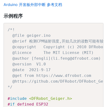
Arduino 开发板外部中断 参考文档
示例程序
/*!

  @file geiger.ino

  @brief 检测CPM辐射强度,开始几次的读数可能有较
  @copyright   Copyright (c) 2010 DFRobot 
  @licence     The MIT License (MIT)

  @author [fengli](li.feng@dfrobot.com)

  @version  V1.0

  @date  2021-9-17

  @get from https://www.dfrobot.com

  @https://github.com/DFRobot/DFRobot_Geig
*/
#
include
<DFRobot_Geiger.h>
#
if
 defined ESP32