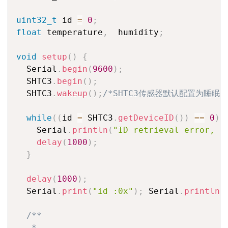
uint32_t
 id 
=
0
;
float
 temperature
,
  humidity
;
void
setup
(
)
{
  Serial
.
begin
(
9600
)
;
  SHTC3
.
begin
(
)
;
  SHTC3
.
wakeup
(
)
;
/*SHTC3传感器默认配置为睡眠状
while
(
(
id 
=
 SHTC3
.
getDeviceID
(
)
)
==
0
)
{
    Serial
.
println
(
"ID retrieval error, p
delay
(
1000
)
;
}
delay
(
1000
)
;
  Serial
.
print
(
"id :0x"
)
;
 Serial
.
println
(
/**

   * 
