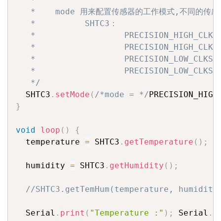
   *    mode 用来配置传感器的工作模式,不同的传
   *          SHTC3：

   *                  PRECISION_HIGH_CLKS
   *                  PRECISION_HIGH_CLKS
   *                  PRECISION_LOW_CLKST
   *                  PRECISION_LOW_CLKST
   */
  SHTC3
.
setMode
(
/*mode = */
PRECISION_HIGH
}
void
loop
(
)
{
  temperature 
=
 SHTC3
.
getTemperature
(
)
;
  humidity 
=
 SHTC3
.
getHumidity
(
)
;
//SHTC3.getTemHum(temperature, humidity
  Serial
.
print
(
"Temperature :"
)
;
 Serial
.
p