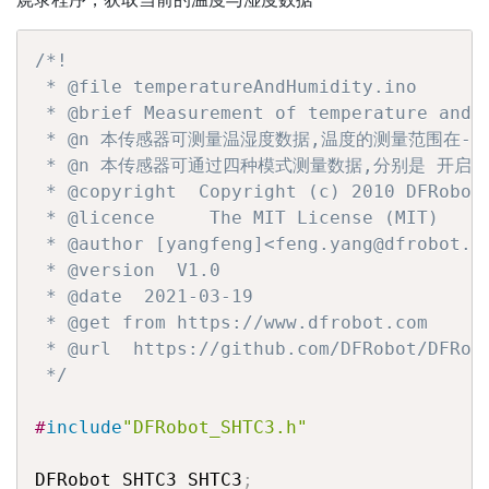
/*!

 * @file temperatureAndHumidity.ino

 * @brief Measurement of temperature and h
 * @n 本传感器可测量温湿度数据,温度的测量范围在-40~1
 * @n 本传感器可通过四种模式测量数据,分别是 开
 * @copyright  Copyright (c) 2010 DFRobot 
 * @licence     The MIT License (MIT)

 * @author [yangfeng]<feng.yang@dfrobot.co
 * @version  V1.0

 * @date  2021-03-19

 * @get from https://www.dfrobot.com

 * @url  https://github.com/DFRobot/DFRobo
 */
#
include
"DFRobot_SHTC3.h"
DFRobot_SHTC3 SHTC3
;