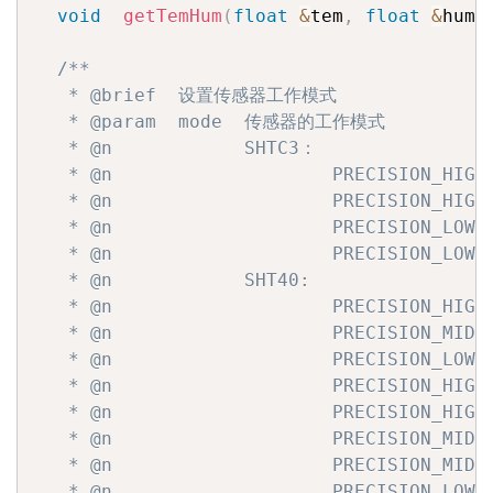
void
getTemHum
(
float
&
tem
,
float
&
hum
)
/**

   * @brief  设置传感器工作模式

   * @param  mode  传感器的工作模式

   * @n            SHTC3：

   * @n                    PRECISION_HIGH
   * @n                    PRECISION_HIGH
   * @n                    PRECISION_LOW_
   * @n                    PRECISION_LOW_
   * @n            SHT40:

   * @n                    PRECISION_HIGH
   * @n                    PRECISION_MID_
   * @n                    PRECISION_LOW_
   * @n                    PRECISION_HIGH
   * @n                    PRECISION_HIGH
   * @n                    PRECISION_MID_
   * @n                    PRECISION_MID_
   * @n                    PRECISION_LOW_