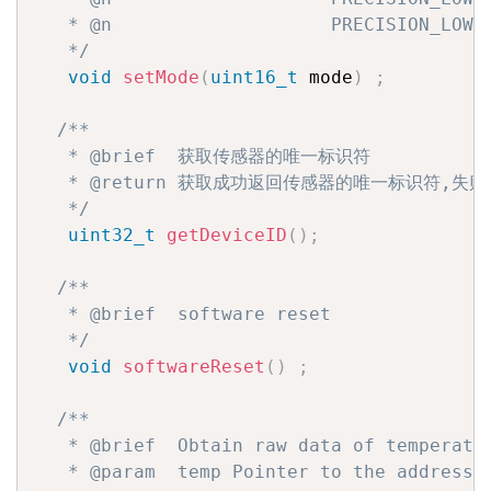
   * @n                    PRECISION_LOW_
   */
void
setMode
(
uint16_t
 mode
)
;
/**

   * @brief  获取传感器的唯一标识符

   * @return 获取成功返回传感器的唯一标识符,失败返
   */
uint32_t
getDeviceID
(
)
;
/**

   * @brief  software reset

   */
void
softwareReset
(
)
;
/**

   * @brief  Obtain raw data of temperatur
   * @param  temp Pointer to the address o