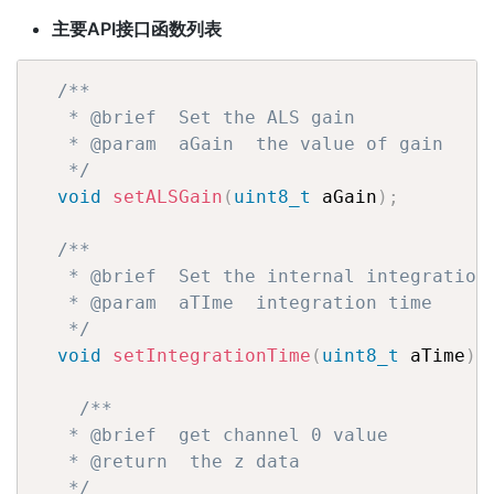
主要API接口函数列表
/**

   * @brief  Set the ALS gain 

   * @param  aGain  the value of gain

   */
void
setALSGain
(
uint8_t
 aGain
)
;
/**

   * @brief  Set the internal integration 
   * @param  aTIme  integration time

   */
void
setIntegrationTime
(
uint8_t
 aTime
)
;
/**

   * @brief  get channel 0 value

   * @return  the z data

   */