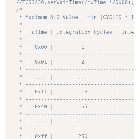
//TCS3430.setWaitTime(/*wTime=*/0x00);
/*

   * Maximum ALS Value=  min [CYCLES * 102
   * -------------------------------------
   * | aTime | Integration Cycles | Integr
   * -------------------------------------
   * |  0x00 |         1          |       
   * -------------------------------------
   * |  0x01 |         2          |       
   * -------------------------------------
   * |  ...  |        ...         |       
   * -------------------------------------
   * |  0x11 |         18         |       
   * -------------------------------------
   * |  0x40 |         65         |       
   * -------------------------------------
   * |  ...  |        ...         |       
   * -------------------------------------
   * |  0xff |        256         |       