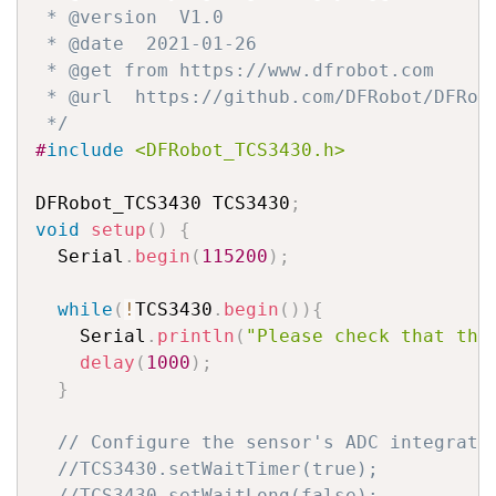
 * @version  V1.0

 * @date  2021-01-26

 * @get from https://www.dfrobot.com

 * @url  https://github.com/DFRobot/DFRobo
 */
#
include
<DFRobot_TCS3430.h>
DFRobot_TCS3430 TCS3430
;
void
setup
(
)
{
  Serial
.
begin
(
115200
)
;
while
(
!
TCS3430
.
begin
(
)
)
{
    Serial
.
println
(
"Please check that the
delay
(
1000
)
;
}
// Configure the sensor's ADC integrati
//TCS3430.setWaitTimer(true);
//TCS3430.setWaitLong(false);