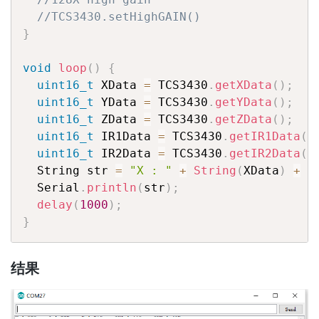
//TCS3430.setHighGAIN()
}
void
loop
(
)
{
uint16_t
 XData 
=
 TCS3430
.
getXData
(
)
;
uint16_t
 YData 
=
 TCS3430
.
getYData
(
)
;
uint16_t
 ZData 
=
 TCS3430
.
getZData
(
)
;
uint16_t
 IR1Data 
=
 TCS3430
.
getIR1Data
(
)
uint16_t
 IR2Data 
=
 TCS3430
.
getIR2Data
(
)
  String str 
=
"X : "
+
String
(
XData
)
+
"
  Serial
.
println
(
str
)
;
delay
(
1000
)
;
}
结果