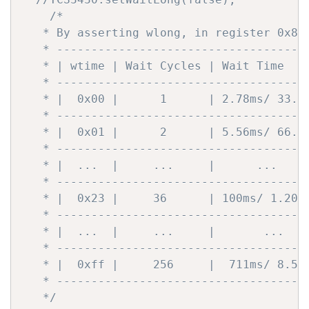
/*

   * By asserting wlong, in register 0x8D 
   * -------------------------------------
   * | wtime | Wait Cycles | Wait Time    
   * -------------------------------------
   * |  0x00 |      1      | 2.78ms/ 33.4m
   * -------------------------------------
   * |  0x01 |      2      | 5.56ms/ 66.7m
   * -------------------------------------
   * |  ...  |     ...     |      ...     
   * -------------------------------------
   * |  0x23 |     36      | 100ms/ 1.20s 
   * -------------------------------------
   * |  ...  |     ...     |       ...    
   * -------------------------------------
   * |  0xff |     256     |  711ms/ 8.53s
   * -------------------------------------
   */