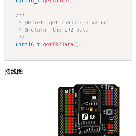
uint16_t
getXData
(
)
;
/**

   * @brief  get channel 3 value

   * @return  the IR2 data

   */
uint16_t
getIR2Data
(
)
;
接线图