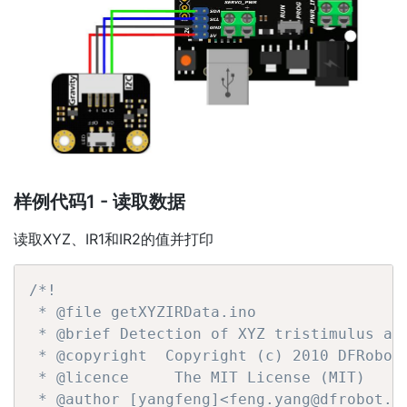
样例代码1 - 读取数据
读取XYZ、IR1和IR2的值并打印
/*!

 * @file getXYZIRData.ino

 * @brief Detection of XYZ tristimulus and
 * @copyright  Copyright (c) 2010 DFRobot 
 * @licence     The MIT License (MIT)

 * @author [yangfeng]<feng.yang@dfrobot.co