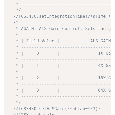
   * -------------------------------------
   */
//TCS3430.setIntegrationTime(/*aTime=*/
/*

   * AGAIN: ALS Gain Control. Sets the gai
   * -------------------------------------
   * | Field Value |            ALS GAIN V
   * -------------------------------------
   * |     0       |               1X Gain
   * -------------------------------------
   * |     1       |               4X Gain
   * -------------------------------------
   * |     2       |               16X Gai
   * -------------------------------------
   * |     3       |               64X Gai
   * -------------------------------------
   */
//TCS3430.setALSGain(/*aGian=*/3);
//128X high gain