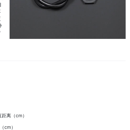
目
不
更
种
肯
直距离（cm）
5（cm）