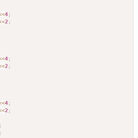
<<
4
;
<<
2
;
<<
4
;
<<
2
;
<<
4
;
<<
2
;
;
;