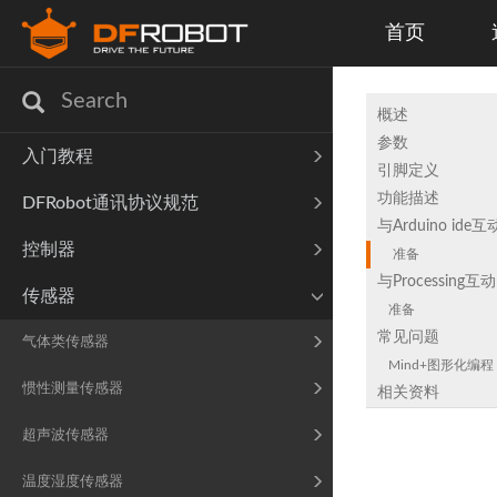
首页
概述
参数
入门教程
引脚定义
功能描述
DFRobot通讯协议规范
与Arduino ide互
控制器
准备
与Processing互动
传感器
准备
常见问题
气体类传感器
Mind+图形化编程
惯性测量传感器
相关资料
超声波传感器
温度湿度传感器