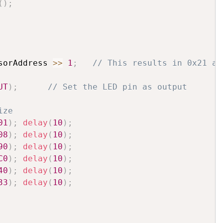
(
)
;
sorAddress 
>>
1
;
// This results in 0x21 as
UT
)
;
// Set the LED pin as output
ize
01
)
;
delay
(
10
)
;
08
)
;
delay
(
10
)
;
90
)
;
delay
(
10
)
;
C0
)
;
delay
(
10
)
;
40
)
;
delay
(
10
)
;
33
)
;
delay
(
10
)
;