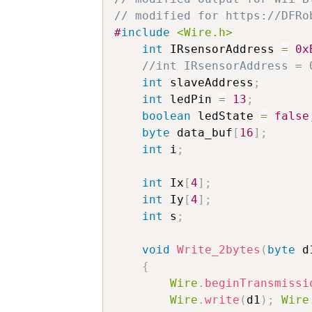
// modified for https://DFRo
#
include
<Wire.h>
int
 IRsensorAddress 
=
0x
//int IRsensorAddress = 
int
 slaveAddress
;
int
 ledPin 
=
13
;
boolean
 ledState 
=
false
byte
 data_buf
[
16
]
;
int
 i
;
int
 Ix
[
4
]
;
int
 Iy
[
4
]
;
int
 s
;
void
Write_2bytes
(
byte
 d
{
Wire
.
beginTransmissi
Wire
.
write
(
d1
)
;
Wire