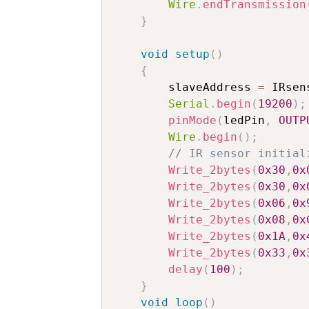
Wire
.
endTransmission
}
void
setup
(
)
{
		slaveAddress 
=
 IRsen
Serial
.
begin
(
19200
)
;
pinMode
(
ledPin
,
OUTP
Wire
.
begin
(
)
;
// IR sensor initial
Write_2bytes
(
0x30
,
0x
Write_2bytes
(
0x30
,
0x
Write_2bytes
(
0x06
,
0x
Write_2bytes
(
0x08
,
0x
Write_2bytes
(
0x1A
,
0x
Write_2bytes
(
0x33
,
0x
delay
(
100
)
;
}
void
loop
(
)