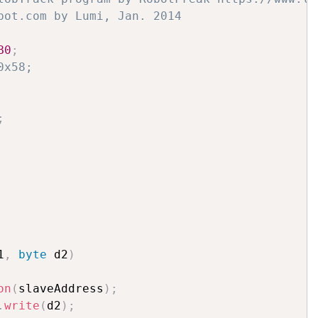
bot.com by Lumi, Jan. 2014
B0
;
0x58;
;
1
,
byte
 d2
)
on
(
slaveAddress
)
;
.
write
(
d2
)
;