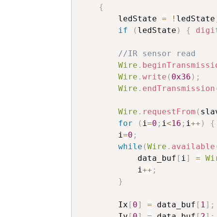
{
		ledState 
=
!
ledState
if
(
ledState
)
{
digi
//IR sensor read
Wire
.
beginTransmissi
Wire
.
write
(
0x36
)
;
Wire
.
endTransmission
Wire
.
requestFrom
(
sla
for
(
i
=
0
;
i
<
16
;
i
++
)
{
		i
=
0
;
while
(
Wire
.
available
			data_buf
[
i
]
=
Wi
			i
++
;
}
		Ix
[
0
]
=
 data_buf
[
1
]
;
		Iy
[
0
]
=
 data_buf
[
2
]
;