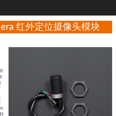
R Camera 红外定位摄像头模块
分
有
同
可
人
定
o
到