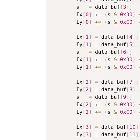
		s   
=
 data_buf
[
3
]
;
		Ix
[
0
]
+=
(
s 
&
0x30
)
		Iy
[
0
]
+=
(
s 
&
0xC0
)
		Ix
[
1
]
=
 data_buf
[
4
]
;
		Iy
[
1
]
=
 data_buf
[
5
]
;
		s   
=
 data_buf
[
6
]
;
		Ix
[
1
]
+=
(
s 
&
0x30
)
		Iy
[
1
]
+=
(
s 
&
0xC0
)
		Ix
[
2
]
=
 data_buf
[
7
]
;
		Iy
[
2
]
=
 data_buf
[
8
]
;
		s   
=
 data_buf
[
9
]
;
		Ix
[
2
]
+=
(
s 
&
0x30
)
		Iy
[
2
]
+=
(
s 
&
0xC0
)
		Ix
[
3
]
=
 data_buf
[
10
]
		Iy
[
3
]
=
 data_buf
[
11
]