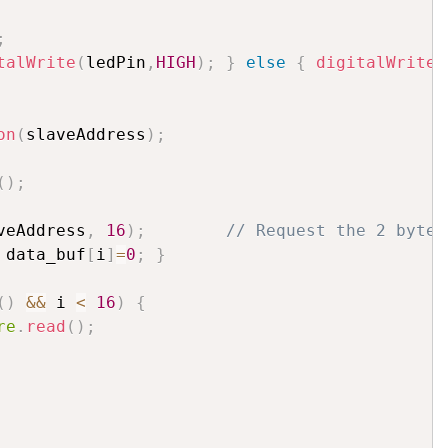
;
talWrite
(
ledPin
,
HIGH
)
;
}
else
{
digitalWrite
(
on
(
slaveAddress
)
;
(
)
;
veAddress
,
16
)
;
// Request the 2 byte 
 data_buf
[
i
]
=
0
;
}
(
)
&&
 i 
<
16
)
{
re
.
read
(
)
;