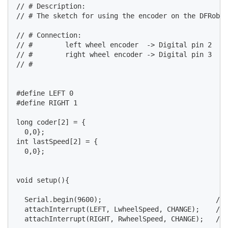
// # Description:

// # The sketch for using the encoder on the DFRobot
// # Connection:

// #        left wheel encoder  -> Digital pin 2

// #        right wheel encoder -> Digital pin 3

// #

#define LEFT 0

#define RIGHT 1

long coder[2] = {

  0,0};

int lastSpeed[2] = {

  0,0};

void setup(){

  Serial.begin(9600);                            //i
  attachInterrupt(LEFT, LwheelSpeed, CHANGE);    //i
  attachInterrupt(RIGHT, RwheelSpeed, CHANGE);   //i