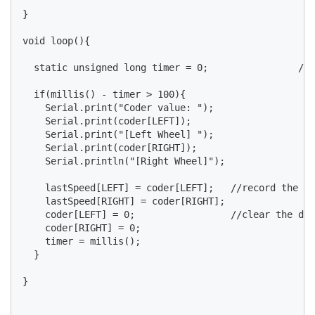
}

void loop(){

  static unsigned long timer = 0;                //p
  if(millis() - timer > 100){

    Serial.print("Coder value: ");

    Serial.print(coder[LEFT]);

    Serial.print("[Left Wheel] ");

    Serial.print(coder[RIGHT]);

    Serial.println("[Right Wheel]");

    lastSpeed[LEFT] = coder[LEFT];   //record the la
    lastSpeed[RIGHT] = coder[RIGHT];

    coder[LEFT] = 0;                 //clear the dat
    coder[RIGHT] = 0;

    timer = millis();

  }

}
