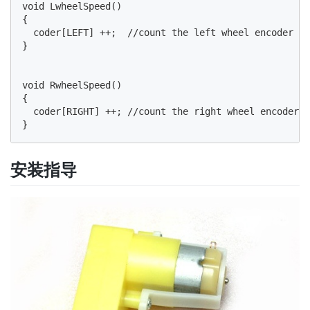
void LwheelSpeed()

{

  coder[LEFT] ++;  //count the left wheel encoder in
}

void RwheelSpeed()

{

  coder[RIGHT] ++; //count the right wheel encoder i
安装指导