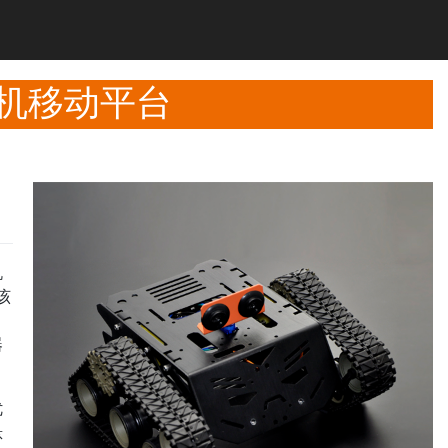
机移动平台
机
该
器
优
悬