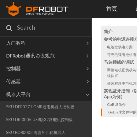
首页
简介
参考的电源连接
入门教程
电池盒供电方案
可充电锂电池供电
DFRobot通讯协议规范
马达接线的调试
控制器
调整电机正负极与
线位置
传感器
修改程序中电机方
实现蓝牙控制（以G
机器人平台
App为例）
GoBLE简介
SKU DFR0271 GMR通用机器人控制板
GoBle库文件中
SKU DRI0005 USB版32路舵机控制板
SKU ROB0003 海盗船四轮机器人