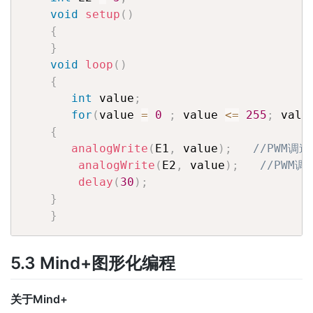
void
setup
(
)
{
}
void
loop
(
)
{
int
 value
;
for
(
value 
=
0
;
 value 
<=
255
;
 valu
{
analogWrite
(
E1
,
 value
)
;
//PWM调速
analogWrite
(
E2
,
 value
)
;
//PWM调
delay
(
30
)
;
}
}
5.3 Mind+图形化编程
关于Mind+