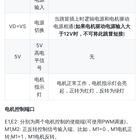
输入
当跳冒插上时逻辑电源和电机驱动
电源
VD=VS
电源相通(
如果电机驱动电源输入大
切换
于12V时，不可将此跳冒短接
)
5V
高电
5V
无
平信
号
电机
电机正常工作，电机指示灯会亮
指示
起，正转为红灯，反转为绿灯
灯
电机控制端口
E1,E2: 分别为两个电机控制的使能端(可使用PWM调速)。
M1,M2: 正反转控制信号输入端。比如，M1=0，M1电机正
转;M1=1，M1电机反转。