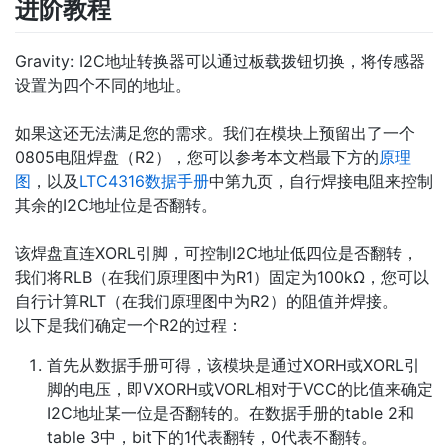
进阶教程
Gravity: I2C地址转换器可以通过板载拨钮切换，将传感器
设置为四个不同的地址。
如果这还无法满足您的需求。我们在模块上预留出了一个
0805电阻焊盘（R2），您可以参考本文档最下方的
原理
图
，以及
LTC4316数据手册
中第九页，自行焊接电阻来控制
其余的I2C地址位是否翻转。
该焊盘直连XORL引脚，可控制I2C地址低四位是否翻转，
我们将RLB（在我们原理图中为R1）固定为100kΩ，您可以
自行计算RLT（在我们原理图中为R2）的阻值并焊接。
以下是我们确定一个R2的过程：
首先从数据手册可得，该模块是通过XORH或XORL引
脚的电压，即VXORH或VORL相对于VCC的比值来确定
I2C地址某一位是否翻转的。在数据手册的table 2和
table 3中，bit下的1代表翻转，0代表不翻转。