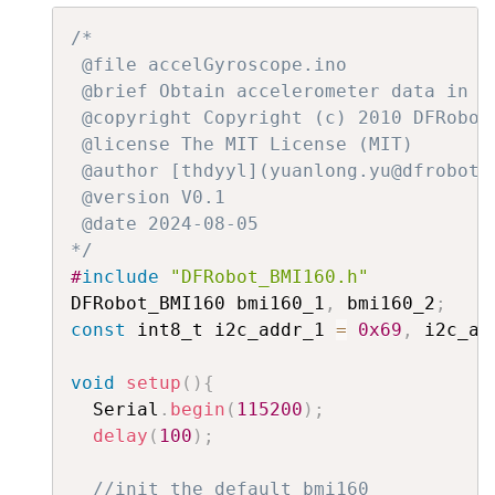
/*

 @file accelGyroscope.ino

 @brief Obtain accelerometer data in bo
 @copyright Copyright (c) 2010 DFRobot
 @license The MIT License (MIT)

 @author [thdyyl](yuanlong.yu@dfrobot.c
 @version V0.1

 @date 2024-08-05

*/
#
include
"DFRobot_BMI160.h"
DFRobot_BMI160 bmi160_1
,
 bmi160_2
;
const
 int8_t i2c_addr_1 
=
0x69
,
 i2c_ad
void
setup
(
)
{
  Serial
.
begin
(
115200
)
;
delay
(
100
)
;
//init the default bmi160