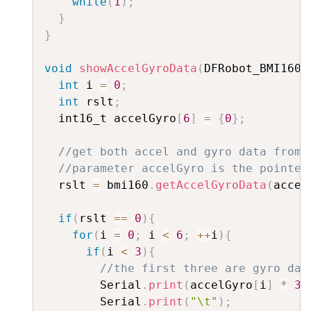
while
(
1
)
;
}
}
void
showAccelGyroData
(
DFRobot_BMI160 
int
 i 
=
0
;
int
 rslt
;
  int16_t accelGyro
[
6
]
=
{
0
}
;
//get both accel and gyro data from 
//parameter accelGyro is the pointer
  rslt 
=
 bmi160
.
getAccelGyroData
(
accel
if
(
rslt 
==
0
)
{
for
(
i 
=
0
;
 i 
<
6
;
++
i
)
{
if
(
i 
<
3
)
{
//the first three are gyro dat
        Serial
.
print
(
accelGyro
[
i
]
*
3.
        Serial
.
print
(
"\t"
)
;