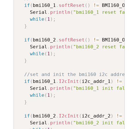
if
(
bmi160_1
.
softReset
(
)
!=
 BMI160_OK
    Serial
.
println
(
"bmi160_1 reset fal
while
(
1
)
;
}
if
(
bmi160_2
.
softReset
(
)
!=
 BMI160_OK
    Serial
.
println
(
"bmi160_2 reset fal
while
(
1
)
;
}
//set and init the bmi160 i2c addres
if
(
bmi160_1
.
I2cInit
(
i2c_addr_1
)
!=
 B
    Serial
.
println
(
"bmi160_1 init fals
while
(
1
)
;
}
if
(
bmi160_2
.
I2cInit
(
i2c_addr_2
)
!=
 B
    Serial
.
println
(
"bmi160_2 init fals