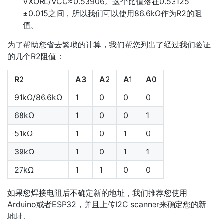
VXORL/VCC≈0.53906。这个比值落在0.53125
±0.015之间，所以我们可以使用86.6kΩ作为R2的阻
值。
为了帮助您省去繁琐的计算，我们帮您列出了经过我们验证
的几个R2阻值：
R2
A3
A2
A1
A0
91kΩ/86.6kΩ
1
0
0
0
68kΩ
1
0
0
1
51kΩ
1
0
1
0
39kΩ
1
0
1
1
27kΩ
1
1
0
0
如果您焊接电阻后不确定新的地址，我们推荐您使用
Arduino或者ESP32，并且上传I2C scanner来确定您的新
地址。