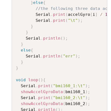
}
else
{
//the following three data acc
        Serial
.
print
(
accelGyro
[
i
]
/
16
        Serial
.
print
(
"\t"
)
;
}
}
    Serial
.
println
(
)
;
}
else
{
    Serial
.
println
(
"err"
)
;
}
}
void
loop
(
)
{
  Serial
.
print
(
"bmi160_1:\t"
)
;
showAccelGyroData
(
bmi160_1
)
;
  Serial
.
print
(
"bmi160_2:\t"
)
;
showAccelGyroData
(
bmi160_2
)
;
  Serial
.
println
(
)
;