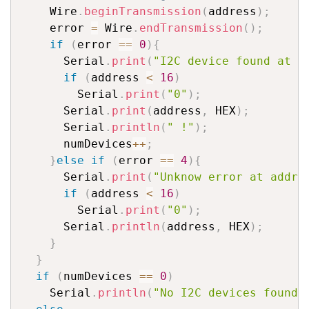
    Wire
.
beginTransmission
(
address
)
;
    error 
=
 Wire
.
endTransmission
(
)
;
if
(
error 
==
0
)
{
      Serial
.
print
(
"I2C device found at a
if
(
address 
<
16
)
        Serial
.
print
(
"0"
)
;
      Serial
.
print
(
address
,
 HEX
)
;
      Serial
.
println
(
" !"
)
;
      numDevices
++
;
}
else
if
(
error 
==
4
)
{
      Serial
.
print
(
"Unknow error at addre
if
(
address 
<
16
)
        Serial
.
print
(
"0"
)
;
      Serial
.
println
(
address
,
 HEX
)
;
}
}
if
(
numDevices 
==
0
)
    Serial
.
println
(
"No I2C devices found\