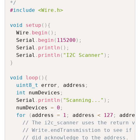
*/
#
include
<Wire.h>
void
setup
(
)
{
  Wire
.
begin
(
)
;
  Serial
.
begin
(
115200
)
;
  Serial
.
println
(
)
;
  Serial
.
println
(
"I2C Scanner"
)
;
}
void
loop
(
)
{
uint8_t
 error
,
 address
;
int
 numDevices
;
  Serial
.
println
(
"Scanning..."
)
;
  numDevices 
=
0
;
for
(
address 
=
1
;
 address 
<
127
;
 addres
// The i2c_scanner uses the return va
// Write.endTransmisstion to see if a
// did acknowledge to the address.