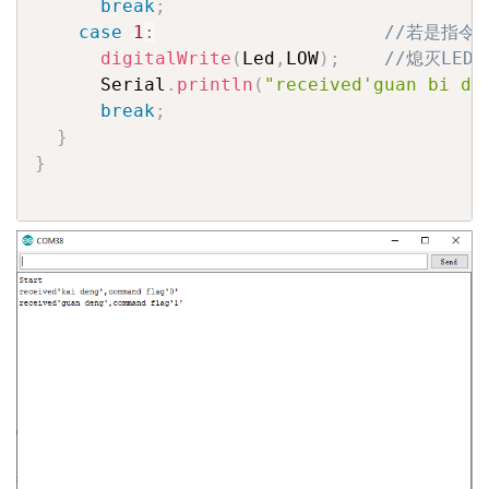
break
;
case
1
:
//若是指令“g
digitalWrite
(
Led
,
LOW
)
;
//熄灭LED
      Serial
.
println
(
"received'guan bi de
break
;
}
}