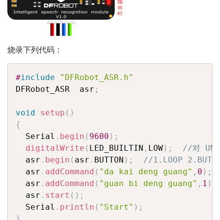
烧录下列代码：
#
include
"DFRobot_ASR.h"
DFRobot_ASR  asr
;
void
setup
(
)
{
  Serial
.
begin
(
9600
)
;
digitalWrite
(
LED_BUILTIN
,
LOW
)
;
//对 U
  asr
.
begin
(
asr
.
BUTTON
)
;
//1.LOOP 2.BUTT
  asr
.
addCommand
(
"da kai deng guang"
,
0
)
;
  asr
.
addCommand
(
"guan bi deng guang"
,
1
)
;
  asr
.
start
(
)
;
  Serial
.
println
(
"Start"
)
;
}