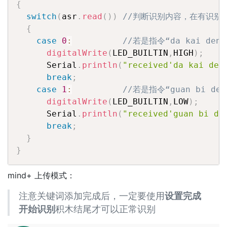
{
switch
(
asr
.
read
(
)
)
//判断识别内容，在有识别结
{
case
0
:
//若是指令“da kai deng
digitalWrite
(
LED_BUILTIN
,
HIGH
)
;
/
      Serial
.
println
(
"received'da kai den
break
;
case
1
:
//若是指令“guan bi den
digitalWrite
(
LED_BUILTIN
,
LOW
)
;
/
      Serial
.
println
(
"received'guan bi de
break
;
}
}
mind+ 上传模式：
注意关键词添加完成后，一定要使用
设置完成
开始识别
积木结尾才可以正常识别