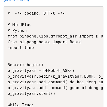
#  -*- coding: UTF-8 -*-

# MindPlus

# Python

from pinpong.libs.dfrobot_asr import DFRob
from pinpong.board import Board

import time

Board().begin()

p_gravityasr = DFRobot_ASR()

p_gravityasr.begin(p_gravityasr.LOOP, p_gr
p_gravityasr.add_command("da kai deng guan
p_gravityasr.add_command("guan bi deng gua
p_gravityasr.start()

while True:
