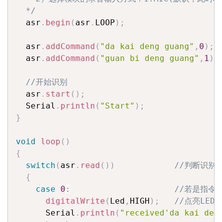
  */
  asr
.
begin
(
asr
.
LOOP
)
;
  asr
.
addCommand
(
"da kai deng guang"
,
0
)
;
  asr
.
addCommand
(
"guan bi deng guang"
,
1
)
;
//开始识别
  asr
.
start
(
)
;
  Serial
.
println
(
"Start"
)
;
}
void
loop
(
)
{
switch
(
asr
.
read
(
)
)
//判断识别
{
case
0
:
//若是指令“d
digitalWrite
(
Led
,
HIGH
)
;
//点亮LED
      Serial
.
println
(
"received'da kai den