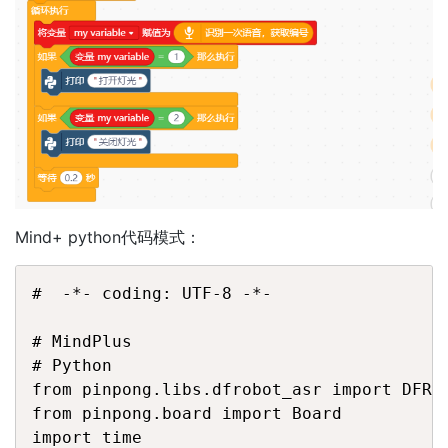
Mind+ python代码模式：
#  -*- coding: UTF-8 -*-

# MindPlus

# Python

from pinpong.libs.dfrobot_asr import DFRob
from pinpong.board import Board

import time
