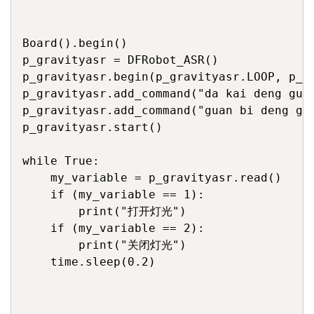
Board().begin()

p_gravityasr = DFRobot_ASR()

p_gravityasr.begin(p_gravityasr.LOOP, p_gr
p_gravityasr.add_command("da kai deng guan
p_gravityasr.add_command("guan bi deng gua
p_gravityasr.start()

while True:

    my_variable = p_gravityasr.read()

    if (my_variable == 1):

        print("打开灯光")

    if (my_variable == 2):

        print("关闭灯光")

    time.sleep(0.2)
