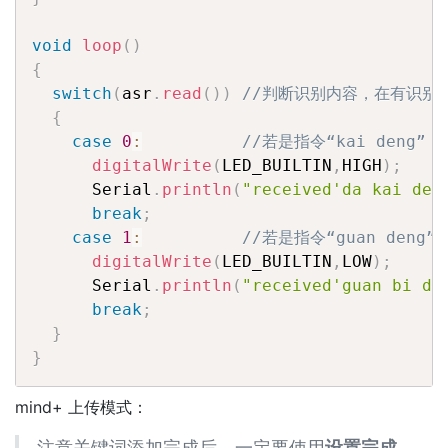
void
loop
(
)
{
switch
(
asr
.
read
(
)
)
//判断识别内容，在有识别结
{
case
0
:
//若是指令“kai deng”
digitalWrite
(
LED_BUILTIN
,
HIGH
)
;
/
      Serial
.
println
(
"received'da kai den
break
;
case
1
:
//若是指令“guan deng”
digitalWrite
(
LED_BUILTIN
,
LOW
)
;
/
      Serial
.
println
(
"received'guan bi de
break
;
}
}
mind+ 上传模式：
注意关键词添加完成后，一定要使用
设置完成