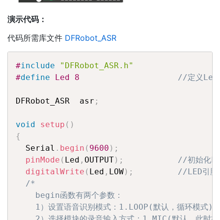
演示代码：
代码所需库文件
DFRobot_ASR
#
include
"DFRobot_ASR.h"
#
define
 Led 8                    
//定义Le
DFRobot_ASR  asr
;
void
setup
(
)
{
  Serial
.
begin
(
9600
)
;
pinMode
(
Led
,
OUTPUT
)
;
//初始化L
digitalWrite
(
Led
,
LOW
)
;
//LED引
/*

    begin函数有两个参数：

    1）设置语音识别模式：1.LOOP(默认，循环模式) 2.P
	2）选择模块的录音输入方式：1.MIC(默认，此时板载咪头和3.5mm输入接口工作）2.MONO(3.5mm外接音频输入接口工作）
