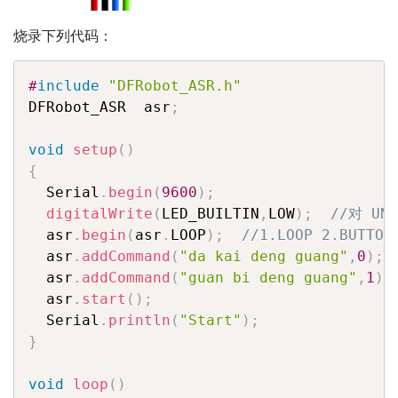
烧录下列代码：
#
include
"DFRobot_ASR.h"
DFRobot_ASR  asr
;
void
setup
(
)
{
  Serial
.
begin
(
9600
)
;
digitalWrite
(
LED_BUILTIN
,
LOW
)
;
//对 U
  asr
.
begin
(
asr
.
LOOP
)
;
//1.LOOP 2.BUTTON
  asr
.
addCommand
(
"da kai deng guang"
,
0
)
;
  asr
.
addCommand
(
"guan bi deng guang"
,
1
)
;
  asr
.
start
(
)
;
  Serial
.
println
(
"Start"
)
;
}
void
loop
(
)