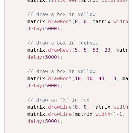
      matrix
.
fillScreen
(
matrix
.
Color333
(
0
// draw a box in yellow
      matrix
.
drawRect
(
0
,
0
,
 matrix
.
width
(
delay
(
5000
)
;
// draw a box in fuchsia
      matrix
.
drawRect
(
5
,
5
,
53
,
23
,
 matri
delay
(
5000
)
;
// draw a box in yellow
      matrix
.
drawRect
(
10
,
10
,
43
,
13
,
 mat
delay
(
5000
)
;
// draw an 'X' in red
      matrix
.
drawLine
(
0
,
0
,
 matrix
.
width
(
      matrix
.
drawLine
(
matrix
.
width
(
)
-
1
,
0
delay
(
5000
)
;