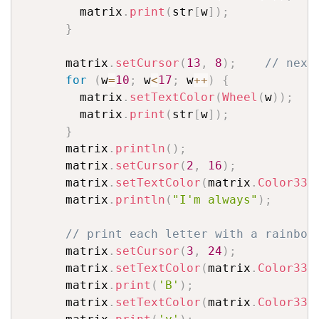
        matrix
.
print
(
str
[
w
]
)
;
}
      matrix
.
setCursor
(
13
,
8
)
;
// next
for
(
w
=
10
;
 w
<
17
;
 w
++
)
{
        matrix
.
setTextColor
(
Wheel
(
w
)
)
;
        matrix
.
print
(
str
[
w
]
)
;
}
      matrix
.
println
(
)
;
      matrix
.
setCursor
(
2
,
16
)
;
      matrix
.
setTextColor
(
matrix
.
Color333
      matrix
.
println
(
"I'm always"
)
;
// print each letter with a rainbow
      matrix
.
setCursor
(
3
,
24
)
;
      matrix
.
setTextColor
(
matrix
.
Color333
      matrix
.
print
(
'B'
)
;
      matrix
.
setTextColor
(
matrix
.
Color333