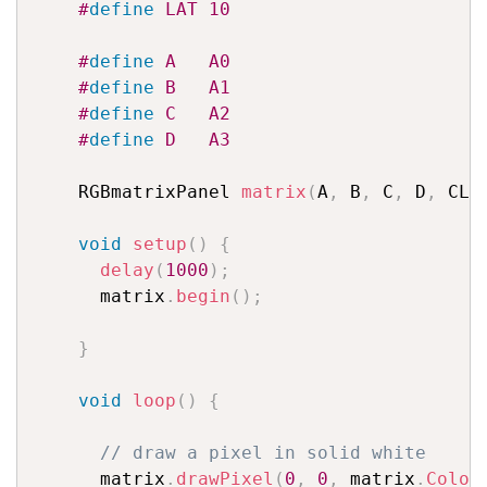
#
define
 LAT 10
#
define
 A   A0
#
define
 B   A1
#
define
 C   A2
#
define
 D   A3
    RGBmatrixPanel 
matrix
(
A
,
 B
,
 C
,
 D
,
 CLK
void
setup
(
)
{
delay
(
1000
)
;
      matrix
.
begin
(
)
;
}
void
loop
(
)
{
// draw a pixel in solid white
      matrix
.
drawPixel
(
0
,
0
,
 matrix
.
Color