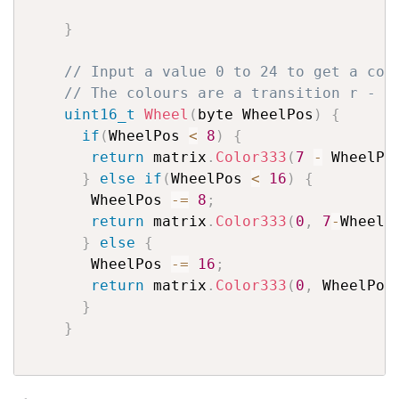
}
// Input a value 0 to 24 to get a col
// The colours are a transition r - g
uint16_t
Wheel
(
byte WheelPos
)
{
if
(
WheelPos 
<
8
)
{
return
 matrix
.
Color333
(
7
-
 WheelPo
}
else
if
(
WheelPos 
<
16
)
{
       WheelPos 
-=
8
;
return
 matrix
.
Color333
(
0
,
7
-
WheelP
}
else
{
       WheelPos 
-=
16
;
return
 matrix
.
Color333
(
0
,
 WheelPos
}
}