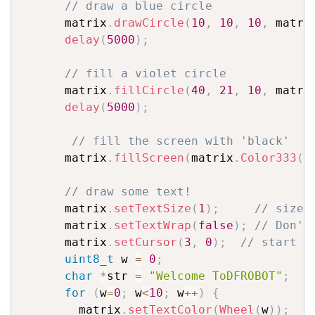
// draw a blue circle
      matrix
.
drawCircle
(
10
,
10
,
10
,
 matri
delay
(
5000
)
;
// fill a violet circle
      matrix
.
fillCircle
(
40
,
21
,
10
,
 matri
delay
(
5000
)
;
// fill the screen with 'black'
      matrix
.
fillScreen
(
matrix
.
Color333
(
0
// draw some text!
      matrix
.
setTextSize
(
1
)
;
// size 
      matrix
.
setTextWrap
(
false
)
;
// Don't
      matrix
.
setCursor
(
3
,
0
)
;
// start a
uint8_t
 w 
=
0
;
char
*
str 
=
"Welcome ToDFROBOT"
;
for
(
w
=
0
;
 w
<
10
;
 w
++
)
{
        matrix
.
setTextColor
(
Wheel
(
w
)
)
;