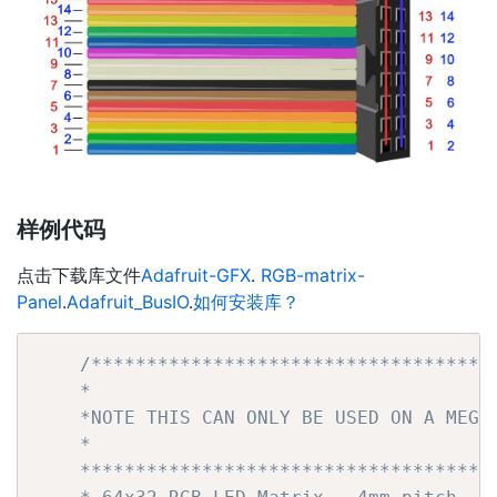
样例代码
点击下载库文件
Adafruit-GFX
.
RGB-matrix-
Panel
.
Adafruit_BusIO
.
如何安装库？
/*************************************
    *

    *NOTE THIS CAN ONLY BE USED ON A MEGA!
    *

    **************************************