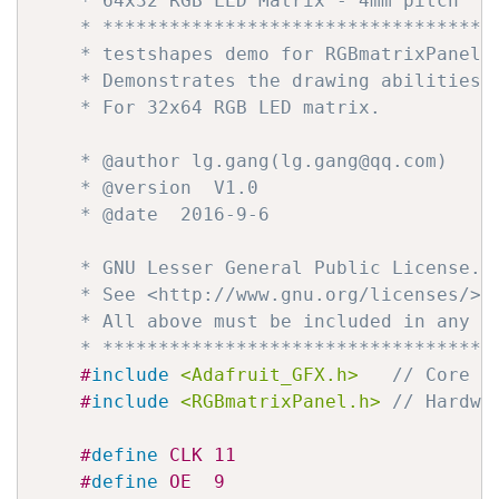
    * 64x32 RGB LED Matrix - 4mm pitch

    * ************************************
    * testshapes demo for RGBmatrixPanel l
    * Demonstrates the drawing abilities o
    * For 32x64 RGB LED matrix.

    * @author lg.gang(lg.gang@qq.com)

    * @version  V1.0

    * @date  2016-9-6

    * GNU Lesser General Public License.

    * See <http://www.gnu.org/licenses/> f
    * All above must be included in any re
    * ***********************************
#
include
<Adafruit_GFX.h>
// Core g
#
include
<RGBmatrixPanel.h>
// Hardwa
#
define
 CLK 11
#
define
 OE  9