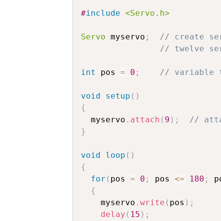
#
include
<Servo.h>
Servo
 myservo
;
// create se
// twelve se
int
 pos 
=
0
;
// variable 
void
setup
(
)
{
  myservo
.
attach
(
9
)
;
// att
}
void
loop
(
)
{
for
(
pos 
=
0
;
 pos 
<=
180
;
 p
{
    myservo
.
write
(
pos
)
;
delay
(
15
)
;