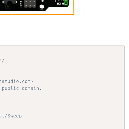
*/
studio.com>

public domain.

l/Sweep
