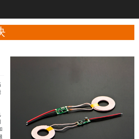
块
隔
能
电
周
和
很