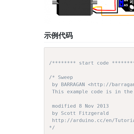
示例代码
/******** start code *******
/* Sweep

 by BARRAGAN <http://barragan
 This example code is in the 
 modified 8 Nov 2013

 by Scott Fitzgerald

 http://arduino.cc/en/Tutoria
*/