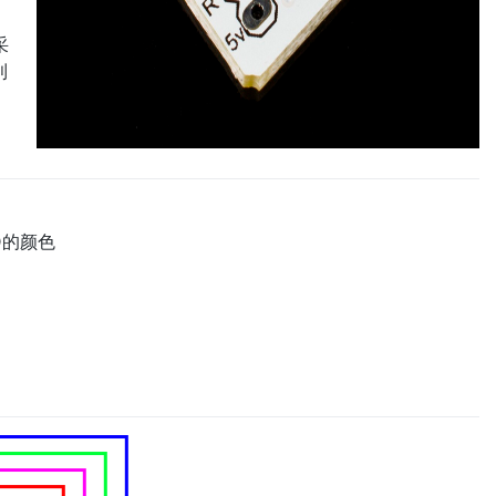
采
利
D的颜色