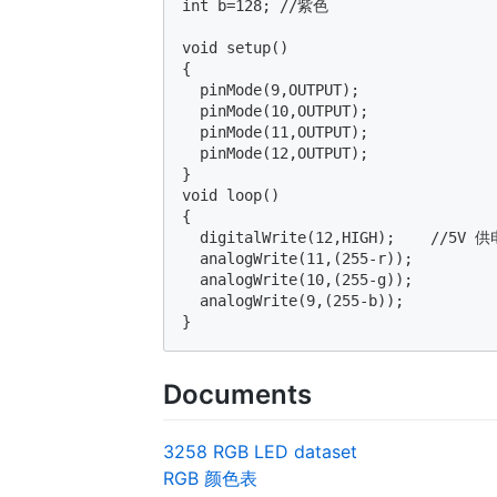
int b=128; //紫色

void setup()

{

  pinMode(9,OUTPUT);

  pinMode(10,OUTPUT);

  pinMode(11,OUTPUT);

  pinMode(12,OUTPUT);

}

void loop()

{

  digitalWrite(12,HIGH);    //5V 供电
  analogWrite(11,(255-r));

  analogWrite(10,(255-g));

  analogWrite(9,(255-b));

Documents
3258 RGB LED dataset
RGB 颜色表