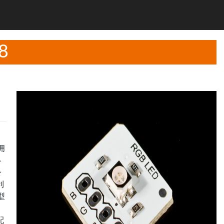
8
拥
各
公
利
型
配