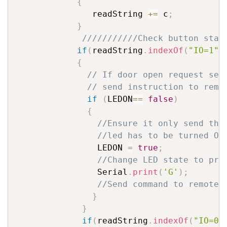
{
               readString 
+=
 c
;
}
///////////Check button stat
if
(
readString
.
indexOf
(
"IO=1"
)
{
// If door open request sen
// send instruction to remo
if
(
LEDON
==
false
)
{
//Ensure it only send the
//led has to be turned ON
                LEDON 
=
true
;
//Change LED state to pri
                Serial
.
print
(
'G'
)
;
//Send command to remote 
}
}
if
(
readString
.
indexOf
(
"IO=0"