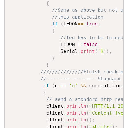
{
//Same as above but not us
//this application
if
(
LEDON
==
true
)
{
//led has to be turned 
                  LEDON 
=
false
;
                  Serial
.
print
(
'K'
)
;
}
}
///////////////Finish checking
//------------------Standard w
if
(
c 
==
'n'
&&
 current_line_
{
// send a standard http resp
             client
.
println
(
"HTTP/1.1 200
             client
.
println
(
"Content-Type
             client
.
println
(
)
;
             client
.
println
(
"<html>"
)
;