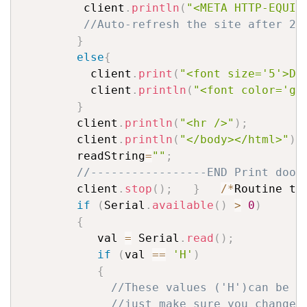
         client
.
println
(
"<META HTTP-EQUIV
//Auto-refresh the site after 2 
}
else
{
          client
.
print
(
"<font size='5'>DO
          client
.
println
(
"<font color='gr
}
        client
.
println
(
"<hr />"
)
;
        
        client
.
println
(
"</body></html>"
)
;
        readString
=
""
;
//-----------------END Print door
        client
.
stop
(
)
;
}
/
*
Routine to
if
(
Serial
.
available
(
)
>
0
)
{
           val 
=
 Serial
.
read
(
)
;
if
(
val 
==
'H'
)
{
//These values ('H')can be c
//just make sure you change 