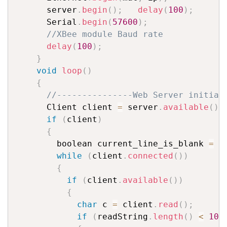
      server
.
begin
(
)
;
delay
(
100
)
;
      Serial
.
begin
(
57600
)
;
//XBee module Baud rate
delay
(
100
)
;
}
void
loop
(
)
{
//---------------Web Server initial
      Client client 
=
 server
.
available
(
)
;
if
(
client
)
{
        boolean current_line_is_blank 
=
t
while
(
client
.
connected
(
)
)
{
if
(
client
.
available
(
)
)
{
char
 c 
=
 client
.
read
(
)
;
if
(
readString
.
length
(
)
<
100