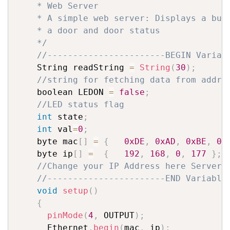
    * Web Server

    * A simple web server: Displays a butt
    * a door and door status

    */
//-----------------------BEGIN Variab
    String readString 
=
String
(
30
)
;
//string for fetching data from addre
    boolean LEDON 
=
false
;
//LED status flag
int
 state
;
int
 val
=
0
;
    byte mac
[
]
=
{
0xDE
,
0xAD
,
0xBE
,
0x
    byte ip
[
]
=
{
192
,
168
,
0
,
177
}
;
//Change your IP Address here Server 
//-----------------------END Variable
void
setup
(
)
{
pinMode
(
4
,
 OUTPUT
)
;
      Ethernet
.
begin
(
mac
,
 ip
)
;