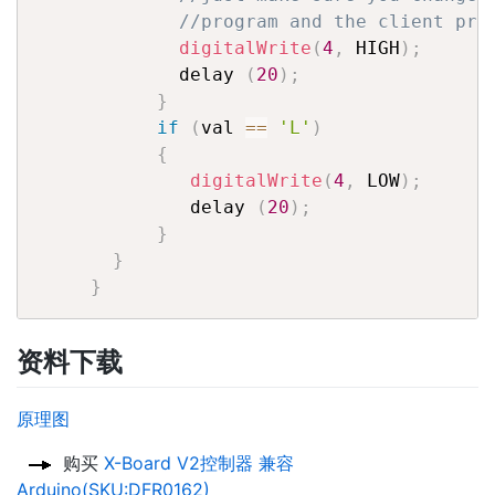
//program and the client pro
digitalWrite
(
4
,
 HIGH
)
;
             delay 
(
20
)
;
}
if
(
val 
==
'L'
)
{
digitalWrite
(
4
,
 LOW
)
;
              delay 
(
20
)
;
}
}
}
资料下载
原理图
购买
X-Board V2控制器 兼容
Arduino(SKU:DFR0162)