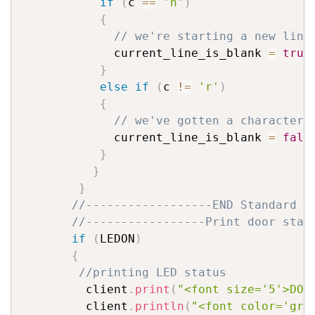
if
(
c 
==
'n'
)
{
// we're starting a new line
             current_line_is_blank 
=
true
}
else
if
(
c 
!=
'r'
)
{
// we've gotten a character 
             current_line_is_blank 
=
fals
}
}
}
//------------------END Standard w
//-----------------Print door stat
if
(
LEDON
)
{
//printing LED status
         client
.
print
(
"<font size='5'>DOO
         client
.
println
(
"<font color='gre