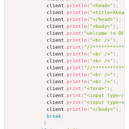
             client
.
println
(
"<head>"
)
;
             client
.
println
(
"<title>Xboar
             client
.
println
(
"</head>"
)
;
             client
.
println
(
"<body>"
)
;
             client
.
print
(
"welcome to DFR
             client
.
println
(
"<br />"
)
;
             client
.
print
(
"//************
             client
.
println
(
"<br />"
)
;
             client
.
println
(
"<br />"
)
;
             client
.
print
(
"//************
             client
.
println
(
"<br />"
)
;
             client
.
println
(
"<br />"
)
;
             client
.
print
(
"<form>"
)
;
             client
.
print
(
"<input type=ra
             client
.
print
(
"<input type=su
             client
.
println
(
"</body>"
)
;
break
;
}