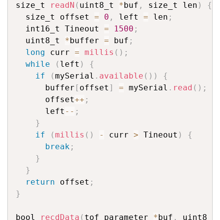
size_t 
readN
(
uint8_t 
*
buf
,
 size_t len
)
{
  size_t offset 
=
0
,
 left 
=
 len
;
  int16_t Tineout 
=
1500
;
  uint8_t 
*
buffer 
=
 buf
;
long
 curr 
=
millis
(
)
;
while
(
left
)
{
if
(
mySerial
.
available
(
)
)
{
      buffer
[
offset
]
=
 mySerial
.
read
(
)
;
      offset
++
;
      left
--
;
}
if
(
millis
(
)
-
 curr 
>
 Tineout
)
{
break
;
}
}
return
 offset
;
}
bool 
recdData
(
tof_parameter 
*
buf
,
 uint8_t