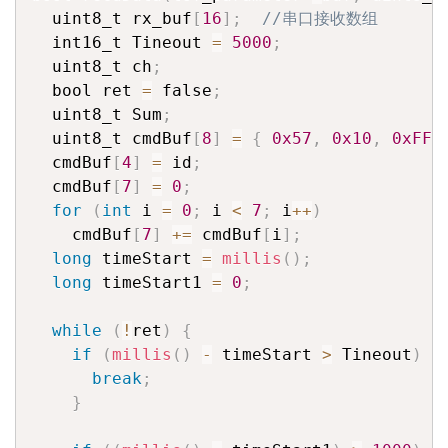
  uint8_t rx_buf
[
16
]
;
//串口接收数组
  int16_t Tineout 
=
5000
;
  uint8_t ch
;
  bool ret 
=
 false
;
  uint8_t Sum
;
  uint8_t cmdBuf
[
8
]
=
{
0x57
,
0x10
,
0xFF
,
  cmdBuf
[
4
]
=
 id
;
  cmdBuf
[
7
]
=
0
;
for
(
int
 i 
=
0
;
 i 
<
7
;
 i
++
)
    cmdBuf
[
7
]
+=
 cmdBuf
[
i
]
;
long
 timeStart 
=
millis
(
)
;
long
 timeStart1 
=
0
;
while
(
!
ret
)
{
if
(
millis
(
)
-
 timeStart 
>
 Tineout
)
{
break
;
}