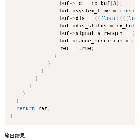
                buf
->
id 
=
 rx_buf
[
3
]
;
                buf
->
system_time 
=
(
unsig
                buf
->
dis 
=
(
(
float
)
(
(
(
lon
                buf
->
dis_status 
=
 rx_buf
[
                buf
->
signal_strength 
=
(
u
                buf
->
range_precision 
=
 rx
                ret 
=
 true
;
}
}
}
}
}
}
}
return
 ret
;
}
输出结果