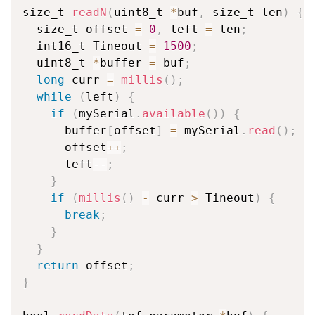
size_t 
readN
(
uint8_t 
*
buf
,
 size_t len
)
{
  size_t offset 
=
0
,
 left 
=
 len
;
  int16_t Tineout 
=
1500
;
  uint8_t 
*
buffer 
=
 buf
;
long
 curr 
=
millis
(
)
;
while
(
left
)
{
if
(
mySerial
.
available
(
)
)
{
      buffer
[
offset
]
=
 mySerial
.
read
(
)
;
      offset
++
;
      left
--
;
}
if
(
millis
(
)
-
 curr 
>
 Tineout
)
{
break
;
}
}
return
 offset
;
}