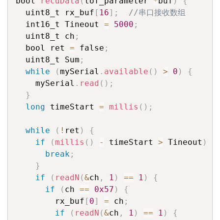
bool 
recdData
(
tof_parameter 
*
buf
)
{
  uint8_t rx_buf
[
16
]
;
//串口接收数组
  int16_t Tineout 
=
5000
;
  uint8_t ch
;
  bool ret 
=
 false
;
  uint8_t Sum
;
while
(
mySerial
.
available
(
)
>
0
)
{
    mySerial
.
read
(
)
;
}
long
 timeStart 
=
millis
(
)
;
while
(
!
ret
)
{
if
(
millis
(
)
-
 timeStart 
>
 Tineout
)
{
break
;
}
if
(
readN
(
&
ch
,
1
)
==
1
)
{
if
(
ch 
==
0x57
)
{
        rx_buf
[
0
]
=
 ch
;
if
(
readN
(
&
ch
,
1
)
==
1
)
{