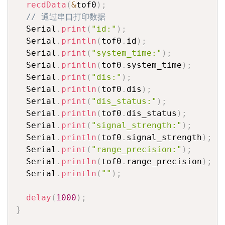
recdData
(
&
tof0
)
;
// 通过串口打印数据
  Serial
.
print
(
"id:"
)
;
  Serial
.
println
(
tof0
.
id
)
;
  Serial
.
print
(
"system_time:"
)
;
  Serial
.
println
(
tof0
.
system_time
)
;
  Serial
.
print
(
"dis:"
)
;
  Serial
.
println
(
tof0
.
dis
)
;
  Serial
.
print
(
"dis_status:"
)
;
  Serial
.
println
(
tof0
.
dis_status
)
;
  Serial
.
print
(
"signal_strength:"
)
;
  Serial
.
println
(
tof0
.
signal_strength
)
;
  Serial
.
print
(
"range_precision:"
)
;
  Serial
.
println
(
tof0
.
range_precision
)
;
  Serial
.
println
(
""
)
;
delay
(
1000
)
;
}