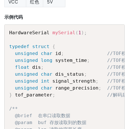
VCC
红色
5V
示例代码
HardwareSerial 
mySerial
(
1
)
;
typedef
struct
{
unsigned
char
 id
;
//TOF模
unsigned
long
 system_time
;
//TOF
float
 dis
;
//TOF
unsigned
char
 dis_status
;
//TOF
unsigned
int
 signal_strength
;
//TOF
unsigned
char
 range_precision
;
//TOF
}
 tof_parameter
;
//解码后
/**

  @brief  在串口读取数据

  @param  buf 存放读取到的数据
