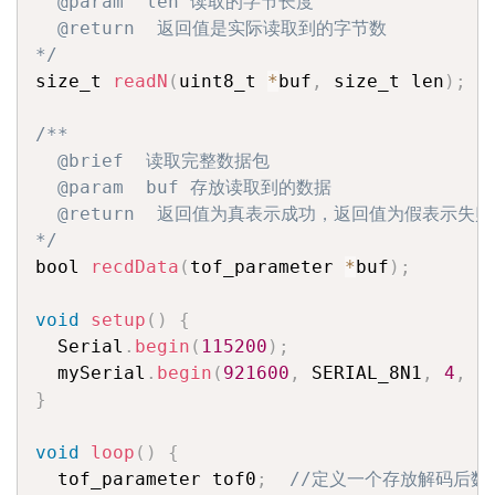
  @param  len 读取的字节长度

  @return  返回值是实际读取到的字节数

*/
size_t 
readN
(
uint8_t 
*
buf
,
 size_t len
)
;
/**

  @brief  读取完整数据包

  @param  buf 存放读取到的数据

  @return  返回值为真表示成功，返回值为假表示失败

*/
bool 
recdData
(
tof_parameter 
*
buf
)
;
void
setup
(
)
{
  Serial
.
begin
(
115200
)
;
  mySerial
.
begin
(
921600
,
 SERIAL_8N1
,
4
,
5
}
void
loop
(
)
{
  tof_parameter tof0
;
//定义一个存放解码后数