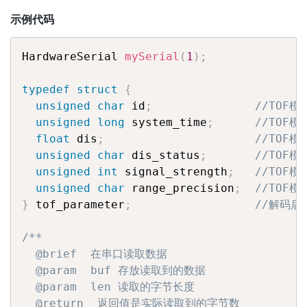
示例代码
HardwareSerial 
mySerial
(
1
)
;
typedef
struct
{
unsigned
char
 id
;
//TOF模
unsigned
long
 system_time
;
//TOF
float
 dis
;
//TOF
unsigned
char
 dis_status
;
//TOF
unsigned
int
 signal_strength
;
//TOF
unsigned
char
 range_precision
;
//TOF
}
 tof_parameter
;
//解码后
/**

  @brief  在串口读取数据

  @param  buf 存放读取到的数据

  @param  len 读取的字节长度

  @return  返回值是实际读取到的字节数
