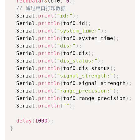
recdData
(
&
tof0
,
0
)
;
// 通过串口打印数据
  Serial
.
print
(
"id:"
)
;
  Serial
.
println
(
tof0
.
id
)
;
  Serial
.
print
(
"system_time:"
)
;
  Serial
.
println
(
tof0
.
system_time
)
;
  Serial
.
print
(
"dis:"
)
;
  Serial
.
println
(
tof0
.
dis
)
;
  Serial
.
print
(
"dis_status:"
)
;
  Serial
.
println
(
tof0
.
dis_status
)
;
  Serial
.
print
(
"signal_strength:"
)
;
  Serial
.
println
(
tof0
.
signal_strength
)
;
  Serial
.
print
(
"range_precision:"
)
;
  Serial
.
println
(
tof0
.
range_precision
)
;
  Serial
.
println
(
""
)
;
delay
(
1000
)
;
}