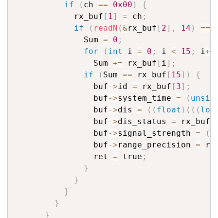
if
(
ch 
==
0x00
)
{
            rx_buf
[
1
]
=
 ch
;
if
(
readN
(
&
rx_buf
[
2
]
,
14
)
==
              Sum 
=
0
;
for
(
int
 i 
=
0
;
 i 
<
15
;
 i
++
                Sum 
+=
 rx_buf
[
i
]
;
if
(
Sum 
==
 rx_buf
[
15
]
)
{
                buf
->
id 
=
 rx_buf
[
3
]
;
                buf
->
system_time 
=
(
unsig
                buf
->
dis 
=
(
(
float
)
(
(
(
lon
                buf
->
dis_status 
=
 rx_buf
[
                buf
->
signal_strength 
=
(
u
                buf
->
range_precision 
=
 rx
                ret 
=
 true
;
}
}
}
}
}