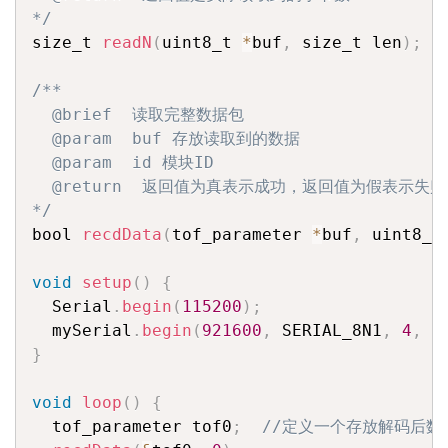
*/
size_t 
readN
(
uint8_t 
*
buf
,
 size_t len
)
;
/**

  @brief  读取完整数据包

  @param  buf 存放读取到的数据

  @param  id 模块ID

  @return  返回值为真表示成功，返回值为假表示失败

*/
bool 
recdData
(
tof_parameter 
*
buf
,
 uint8_t
void
setup
(
)
{
  Serial
.
begin
(
115200
)
;
  mySerial
.
begin
(
921600
,
 SERIAL_8N1
,
4
,
5
}
void
loop
(
)
{
  tof_parameter tof0
;
//定义一个存放解码后数