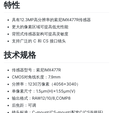
特性
具有12.3MP高分辨率的索尼IMX477R传感器
更大的像素区域可提高低光性能
背照式传感器架构可提高灵敏度
支持广泛的 C 和 CS 接口镜头
技术规格
传感器型号：索尼IMX477R
CMOS对角线长度：7.9mm
分辨率：1230万像素（4056×3040）
单像素尺寸：1.5μm(H)×1.55μm(V)
输出格式：RAW12/10/8,COMP8
后焦距：可调
镜头标准：C-mount/CS-mount(配套C/CS连接环)