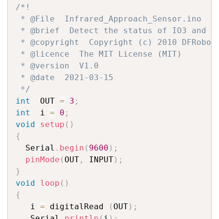
/*!

 * @File  Infrared_Approach_Sensor.ino

 * @brief  Detect the status of IO3 and pr
 * @copyright  Copyright (c) 2010 DFRobot 
 * @licence  The MIT License (MIT)

 * @version  V1.0

 * @date  2021-03-15

 */
int
  OUT 
=
3
;
int
  i 
=
0
;
void
setup
(
)
{
  Serial
.
begin
(
9600
)
;
pinMode
(
OUT
,
 INPUT
)
;
}
void
loop
(
)
{
   i 
=
 digitalRead 
(
OUT
)
;
   Serial
.
println
(
i
)
;