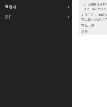
6、使用终端打开
继电器
件夹，编译并运行
如何在Arduino和m
套件
控上使用风速仪
常见问题
更多