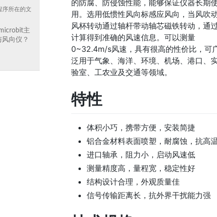
的防腐、防侵蚀性能，能够保证仪器长期
程序所在的文
用。选用低惯性风向标感应风向，当风吹
风杯转动通过轴杆带动轴芯磁铁转动，通
icrobit主
计算得到准确的风速信息。可以测量
与风向仪？
0~32.4m/s风速，具有很高的性价比，可
泛用于气象、海洋、环境、机场、港口、
验室、工农业及交通等领域。
特性
体积小巧，携带方便，安装简捷
铝合金材料表面喷塑，耐腐蚀，抗高
进口轴承，阻力小，启动风速低
测量精度高，量程宽，稳定性好
结构设计合理，外观质量佳
信号传输距离长，抗外界干扰能力强