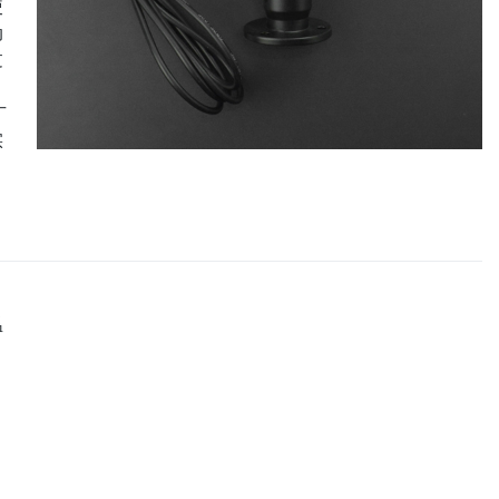
使
动
过
广
实
温