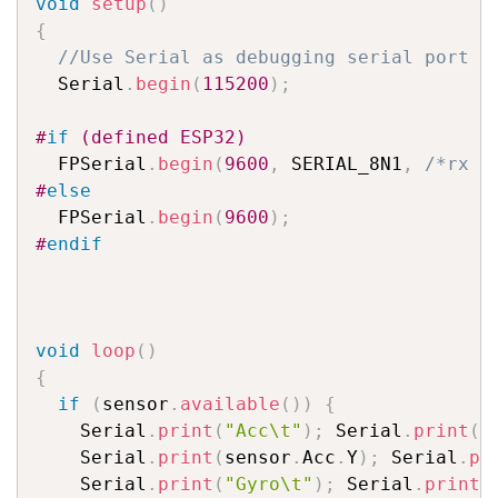
void
setup
(
)
{
//Use Serial as debugging serial port 
  Serial
.
begin
(
115200
)
;
#
if
 (defined ESP32)
  FPSerial
.
begin
(
9600
,
 SERIAL_8N1
,
/*rx =
#
else
  FPSerial
.
begin
(
9600
)
;
#
endif
void
loop
(
)
{
if
(
sensor
.
available
(
)
)
{
    Serial
.
print
(
"Acc\t"
)
;
 Serial
.
print
(
s
    Serial
.
print
(
sensor
.
Acc
.
Y
)
;
 Serial
.
pr
    Serial
.
print
(
"Gyro\t"
)
;
 Serial
.
print
(