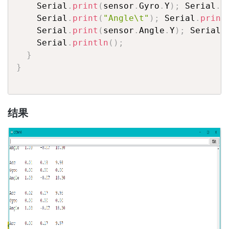
    Serial
.
print
(
sensor
.
Gyro
.
Y
)
;
 Serial
.
p
    Serial
.
print
(
"Angle\t"
)
;
 Serial
.
print
    Serial
.
print
(
sensor
.
Angle
.
Y
)
;
 Serial
.
    Serial
.
println
(
)
;
}
}
结果