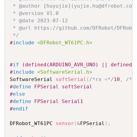
 * @author [huyujie](yujie.hu@dfrobot.com)
 * @version V1.0

 * @date 2023-07-12

 * @url https://github.com/DFRobot/DFRobot
 */
#
include
<DFRobot_WT61PC.h>
#
if
 (defined(ARDUINO_AVR_UNO) || defined(
#
include
<SoftwareSerial.h>
SoftwareSerial 
softSerial
(
/*rx =*/
10
,
/*t
#
define
 FPSerial softSerial
#
else
#
define
 FPSerial Serial1
#
endif
DFRobot_WT61PC 
sensor
(
&
FPSerial
)
;