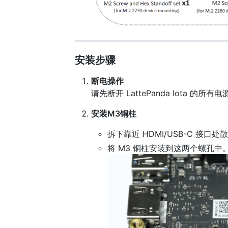
安装步骤
断电操作
请先断开 LattePanda Iota 的所有
安装M3铜柱
拆下靠近 HDMI/USB-C 接口
将 M3 铜柱安装到这两个螺孔中