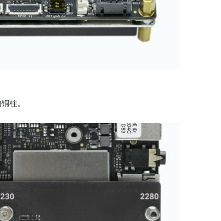
的铜柱。
。