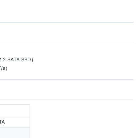
2 SATA SSD）
T/s）
TA
）