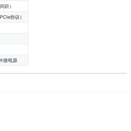
m间距）
于PCIe协议）
）
外接电源