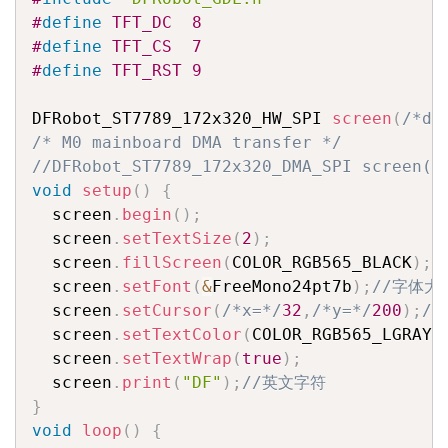
#
define
 TFT_DC  8
#
define
 TFT_CS  7
#
define
 TFT_RST 9
DFRobot_ST7789_172x320_HW_SPI 
screen
(
/*dc
/* M0 mainboard DMA transfer */
//DFRobot_ST7789_172x320_DMA_SPI screen(/
void
setup
(
)
{
  screen
.
begin
(
)
;
  screen
.
setTextSize
(
2
)
;
  screen
.
fillScreen
(
COLOR_RGB565_BLACK
)
;
/
  screen
.
setFont
(
&
FreeMono24pt7b
)
;
//字体大小
  screen
.
setCursor
(
/*x=*/
32
,
/*y=*/
200
)
;
/
  screen
.
setTextColor
(
COLOR_RGB565_LGRAY
)
  screen
.
setTextWrap
(
true
)
;
  screen
.
print
(
"DF"
)
;
//英文字符
}
void
loop
(
)
{