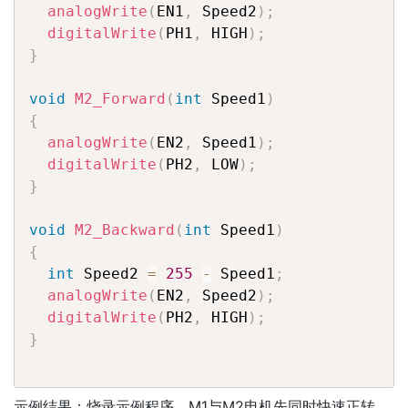
analogWrite
(
EN1
,
 Speed2
)
;
digitalWrite
(
PH1
,
 HIGH
)
;
}
void
M2_Forward
(
int
 Speed1
)
{
analogWrite
(
EN2
,
 Speed1
)
;
digitalWrite
(
PH2
,
 LOW
)
;
}
void
M2_Backward
(
int
 Speed1
)
{
int
 Speed2 
=
255
-
 Speed1
;
analogWrite
(
EN2
,
 Speed2
)
;
digitalWrite
(
PH2
,
 HIGH
)
;
}
示例结果：烧录示例程序，M1与M2电机先同时快速正转，