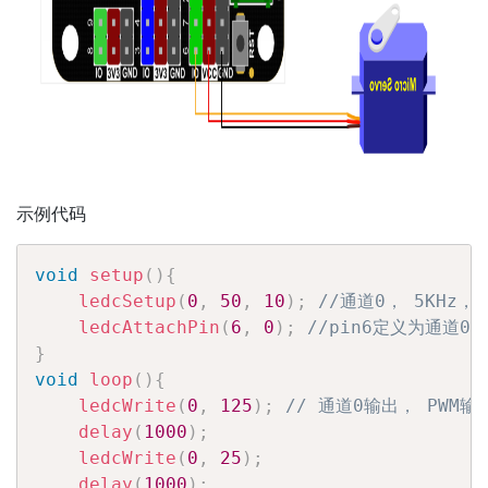
示例代码
void
setup
(
)
{
ledcSetup
(
0
,
50
,
10
)
;
//通道0， 5KHz，
ledcAttachPin
(
6
,
0
)
;
//pin6定义为通道0
}
void
loop
(
)
{
ledcWrite
(
0
,
125
)
;
// 通道0输出， PWM输出0
delay
(
1000
)
;
ledcWrite
(
0
,
25
)
;
delay
(
1000
)
;