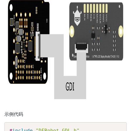
示例代码
#
include
"DFRobot_GDL.h"