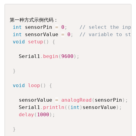
第一种方式示例代码：

int
 sensorPin 
=
0
;
// select the inpu
int
 sensorValue 
=
0
;
// variable to sto
void
setup
(
)
{
   Serial1
.
begin
(
9600
)
;
}
void
loop
(
)
{
   sensorValue 
=
analogRead
(
sensorPin
)
;
   Serial1
.
println
(
(
int
)
sensorValue
)
;
delay
(
1000
)
;
}