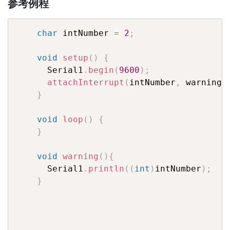
参考例程
char
 intNumber 
=
2
;
void
setup
(
)
{
      Serial1
.
begin
(
9600
)
;
attachInterrupt
(
intNumber
,
 warning
,
}
void
loop
(
)
{
}
void
warning
(
)
{
      Serial1
.
println
(
(
int
)
intNumber
)
;
}