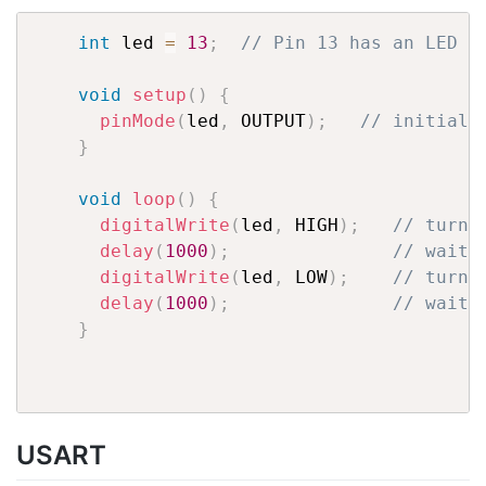
int
 led 
=
13
;
// Pin 13 has an LED c
void
setup
(
)
{
pinMode
(
led
,
 OUTPUT
)
;
// initiali
}
void
loop
(
)
{
digitalWrite
(
led
,
 HIGH
)
;
// turn 
delay
(
1000
)
;
// wait 
digitalWrite
(
led
,
 LOW
)
;
// turn 
delay
(
1000
)
;
// wait 
}
USART