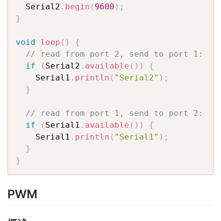
  Serial2
.
begin
(
9600
)
;
}
void
loop
(
)
{
// read from port 2, send to port 1:
if
(
Serial2
.
available
(
)
)
{
    Serial1
.
println
(
"Serial2"
)
;
}
// read from port 1, send to port 2:
if
(
Serial1
.
available
(
)
)
{
    Serial1
.
println
(
"Serial1"
)
;
}
}
PWM