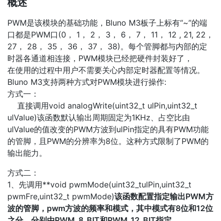
概述
PWM是该模块的基础功能，Bluno M3板子上标有“~”的端
口都是PWM口(0， 1， 2， 3， 6， 7， 11， 12 , 21, 22，
27， 28， 35， 36， 37， 38)。每个管脚都与内部的定
时器各通道相连接，PWM模块已经把硬件封装好了，
在使用的过程中用户不需要关心内部定时器配置等情况。
Bluno M3支持两种方式对PWM模块进行操作:
方式一：
直接调用void analogWrite(uint32_t ulPin,uint32_t
ulValue)该函数默认输出周期固定为1KHz、占空比由
ulValue的值改变的PWM方波到ulPin指定的具有PWM功能
的管脚，且PWM的分辨率为8位。这种方式限制了PWM的
输出能力。
方式二：
1、先调用**void pwmMode(uint32_tulPin,uint32_t
pwmFre,uint32_t pwmMode)
该函数配置指定输出PWM方
波的管脚，pwm方波的频率和模式，其中模式有8位和12位
之分，分别由PWM_8_BIT和PWM_12_BIT指定。