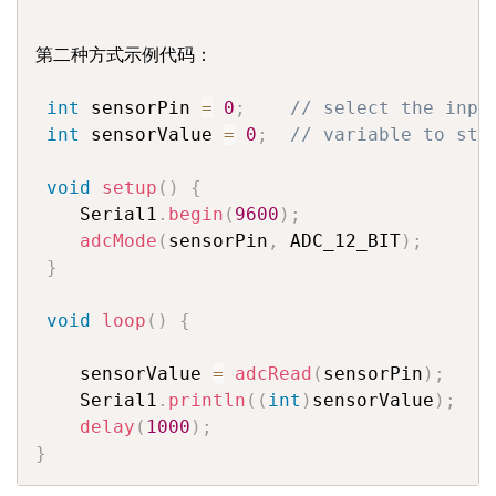
第二种方式示例代码：

int
 sensorPin 
=
0
;
// select the inpu
int
 sensorValue 
=
0
;
// variable to sto
void
setup
(
)
{
    Serial1
.
begin
(
9600
)
;
adcMode
(
sensorPin
,
 ADC_12_BIT
)
;
}
void
loop
(
)
{
    sensorValue 
=
adcRead
(
sensorPin
)
;
    Serial1
.
println
(
(
int
)
sensorValue
)
;
delay
(
1000
)
;
}