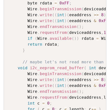
        byte rdata 
=
0xFF
;
        Wire
.
beginTransmission
(
deviceaddr
        Wire
.
write
(
(
int
)
(
eeaddress 
>>
8
)
)
        Wire
.
write
(
(
int
)
(
eeaddress 
&
0xFF
        Wire
.
endTransmission
(
)
;
        Wire
.
requestFrom
(
deviceaddress
,
1
)
if
(
Wire
.
available
(
)
)
 rdata 
=
 Wir
return
 rdata
;
}
// maybe let's not read more than 3
void
i2c_eeprom_read_buffer
(
int
 devi
        Wire
.
beginTransmission
(
deviceaddr
        Wire
.
write
(
(
int
)
(
eeaddress 
>>
8
)
)
        Wire
.
write
(
(
int
)
(
eeaddress 
&
0xFF
        Wire
.
endTransmission
(
)
;
        Wire
.
requestFrom
(
deviceaddress
,
le
int
 c 
=
0
;
for
(
 c 
=
0
;
 c 
<
 length
;
 c
++
)