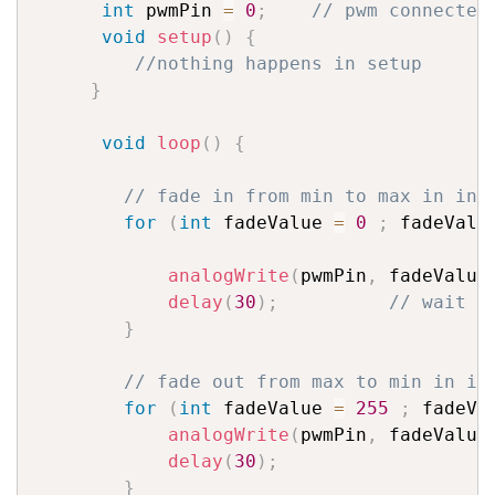
int
 pwmPin 
=
0
;
// pwm connected
void
setup
(
)
{
//nothing happens in setup
}
void
loop
(
)
{
// fade in from min to max in inc
for
(
int
 fadeValue 
=
0
;
 fadeValu
analogWrite
(
pwmPin
,
 fadeValue
delay
(
30
)
;
// wait f
}
// fade out from max to min in in
for
(
int
 fadeValue 
=
255
;
 fadeVa
analogWrite
(
pwmPin
,
 fadeValue
delay
(
30
)
;
}