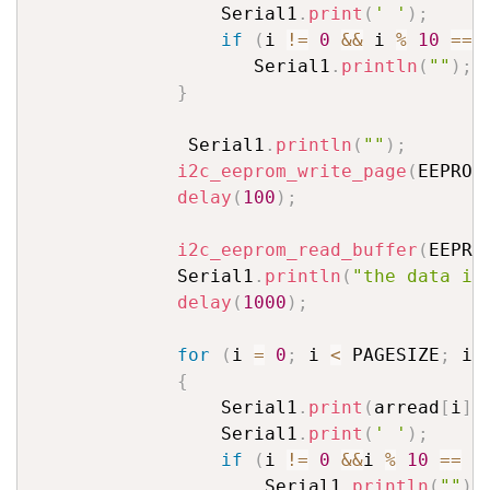
                 Serial1
.
print
(
' '
)
;
if
(
i 
!=
0
&&
 i 
%
10
==
                    Serial1
.
println
(
""
)
;
}
              Serial1
.
println
(
""
)
;
i2c_eeprom_write_page
(
EEPROM
delay
(
100
)
;
i2c_eeprom_read_buffer
(
EEPRO
             Serial1
.
println
(
"the data is
delay
(
1000
)
;
for
(
i 
=
0
;
 i 
<
 PAGESIZE
;
 i
+
{
                 Serial1
.
print
(
arread
[
i
]
)
                 Serial1
.
print
(
' '
)
;
if
(
i 
!=
0
&&
i 
%
10
==
0
                     Serial1
.
println
(
""
)
;