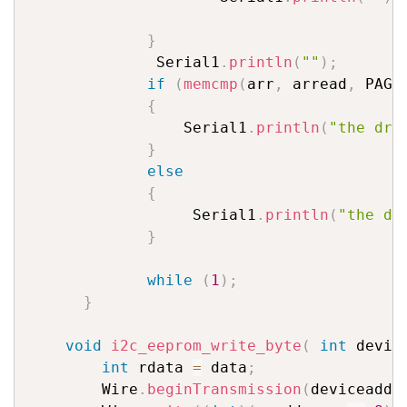
}
              Serial1
.
println
(
""
)
;
if
(
memcmp
(
arr
,
 arread
,
 PAGE
{
                 Serial1
.
println
(
"the dri
}
else
{
                  Serial1
.
println
(
"the dr
}
while
(
1
)
;
}
void
i2c_eeprom_write_byte
(
int
 devic
int
 rdata 
=
 data
;
        Wire
.
beginTransmission
(
deviceaddr