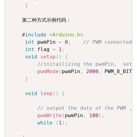
}
    第二种方式示例代码：

#
include
<Arduino.h>
int
 pwmPin 
=
0
;
// PWM connected 
int
 flag 
=
1
;
void
setup
(
)
{
//initailizing the pwmPin,  sett
pwmMode
(
pwmPin
,
2000
,
 PWM_8_BIT
)
}
void
loop
(
)
{
// output the duty of the PWM , 
pwmWrite
(
pwmPin
,
100
)
;
while
(
1
)
;