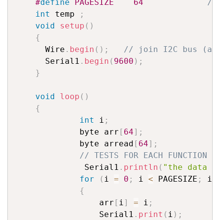
#
define
 PAGESIZE    64             
//
int
 temp 
;
void
setup
(
)
{
      Wire
.
begin
(
)
;
// join I2C bus (ad
      Serial1
.
begin
(
9600
)
;
}
void
loop
(
)
{
int
 i
;
             byte arr
[
64
]
;
             byte arread
[
64
]
;
// TESTS FOR EACH FUNCTION B
              Serial1
.
println
(
"the data i
for
(
i 
=
0
;
 i 
<
 PAGESIZE
;
 i
+
{
                 arr
[
i
]
=
 i
;
                 Serial1
.
print
(
i
)
;