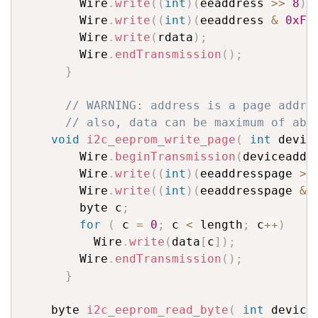
        Wire
.
write
(
(
int
)
(
eeaddress 
>>
8
)
)
        Wire
.
write
(
(
int
)
(
eeaddress 
&
0xFF
        Wire
.
write
(
rdata
)
;
        Wire
.
endTransmission
(
)
;
}
// WARNING: address is a page addre
// also, data can be maximum of abo
void
i2c_eeprom_write_page
(
int
 devic
        Wire
.
beginTransmission
(
deviceaddr
        Wire
.
write
(
(
int
)
(
eeaddresspage 
>>
        Wire
.
write
(
(
int
)
(
eeaddresspage 
&
        byte c
;
for
(
 c 
=
0
;
 c 
<
 length
;
 c
++
)
          Wire
.
write
(
data
[
c
]
)
;
        Wire
.
endTransmission
(
)
;
}
    byte 
i2c_eeprom_read_byte
(
int
 device